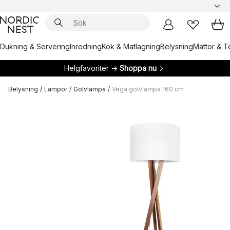
Dukning & Servering
Inredning
Kök & Matlagning
Belysning
Mattor & Te
Helgfavoriter →
Shoppa nu
Belysning
/
Lampor
/
Golvlampa
/
Vega golvlampa 160 cm