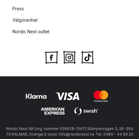
Press
Välgörenhet
Nordic Nest outlet
Nordic Nest AB (org. nummer 556628-1597) Stämpelvägen 3, SE-394
70 KALMAR, Sverige E-post: info@nordicnest.se Tel. 0480 - 44 99 20