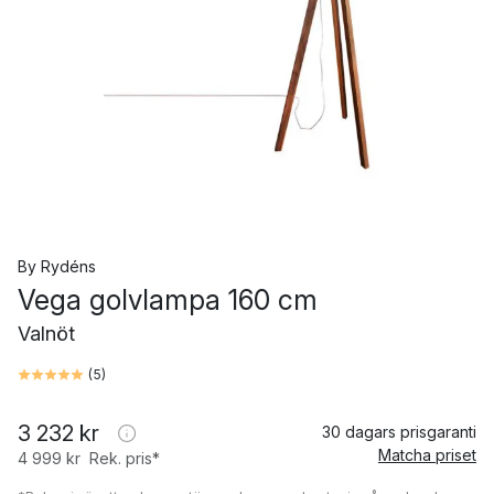
By Rydéns
Vega golvlampa 160 cm
Valnöt
(
5
)
3 232 kr
30 dagars prisgaranti
Matcha priset
4 999 kr
Rek. pris*