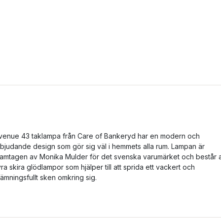
venue 43 taklampa från Care of Bankeryd har en modern och
nbjudande design som gör sig väl i hemmets alla rum. Lampan är
ramtagen av Monika Mulder för det svenska varumärket och består 
yra skira glödlampor som hjälper till att sprida ett vackert och
tämningsfullt sken omkring sig.