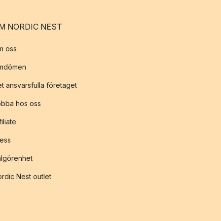
M NORDIC NEST
m oss
mdömen
t ansvarsfulla företaget
obba hos oss
filiate
ess
lgörenhet
rdic Nest outlet