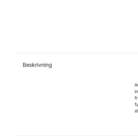
Beskrivning
A
i
f
f
s