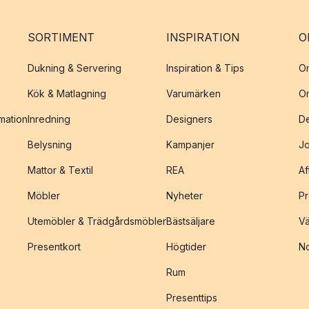
SORTIMENT
INSPIRATION
O
Dukning & Servering
Inspiration & Tips
O
Kök & Matlagning
Varumärken
O
amation
Inredning
Designers
De
Belysning
Kampanjer
J
Mattor & Textil
REA
Af
Möbler
Nyheter
Pr
Utemöbler & Trädgårdsmöbler
Bästsäljare
Vä
Presentkort
Högtider
No
Rum
Presenttips