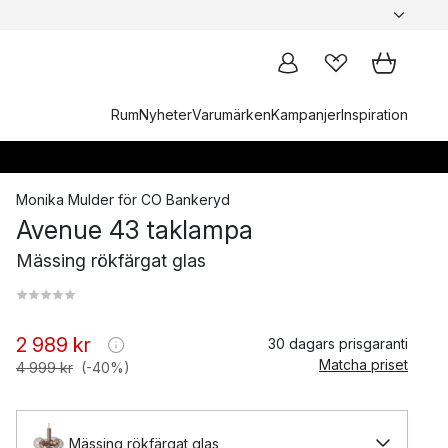
Rum
Nyheter
Varumärken
Kampanjer
Inspiration
Monika Mulder
för
CO Bankeryd
Avenue 43 taklampa
Mässing rökfärgat glas
2 989 kr
30 dagars prisgaranti
Matcha priset
4 999 kr
(-40%)
Mässing rökfärgat glas