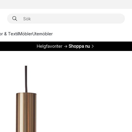
r & Textil
Möbler
Utemöbler
Helgfavoriter →
Shoppa nu