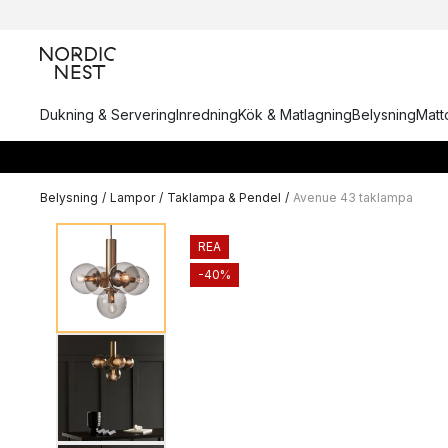
Dukning & Servering
Inredning
Kök & Matlagning
Belysning
Matto
Belysning
/
Lampor
/
Taklampa & Pendel
/
Avenue 43 taklampa
REA
-40%