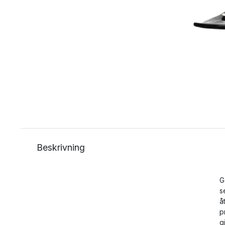
Beskrivning
G
s
å
p
g