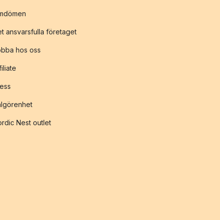
mdömen
t ansvarsfulla företaget
obba hos oss
filiate
ess
lgörenhet
rdic Nest outlet