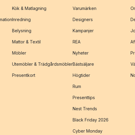
Kök & Matlagning
Varumärken
O
amation
Inredning
Designers
De
Belysning
Kampanjer
J
Mattor & Textil
REA
Af
Möbler
Nyheter
Pr
Utemöbler & Trädgårdsmöbler
Bästsäljare
Vä
Presentkort
Högtider
No
Rum
Presenttips
Nest Trends
Black Friday 2026
Cyber Monday