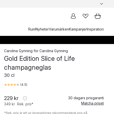
Rum
Nyheter
Varumärken
Kampanjer
Inspiration
Carolina Gynning
för
Carolina Gynning
Gold Edition Slice of Life
champagneglas
30 cl
(
4.5
)
229 kr
30 dagars prisgaranti
Matcha priset
349 kr
Rek. pris*
*Rek. pris är ett av leverantören rekommenderat pris på