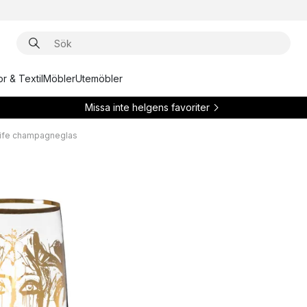
r & Textil
Möbler
Utemöbler
Missa inte helgens favoriter
 Life champagneglas