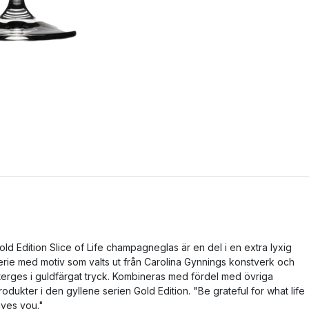
old Edition Slice of Life champagneglas är en del i en extra lyxig
erie med motiv som valts ut från Carolina Gynnings konstverk och
terges i guldfärgat tryck. Kombineras med fördel med övriga
rodukter i den gyllene serien Gold Edition. "Be grateful for what life
ives you."