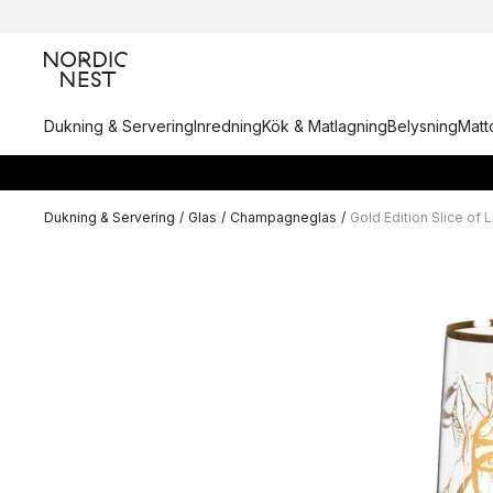
Dukning & Servering
Inredning
Kök & Matlagning
Belysning
Matto
Dukning & Servering
/
Glas
/
Champagneglas
/
Gold Edition Slice of