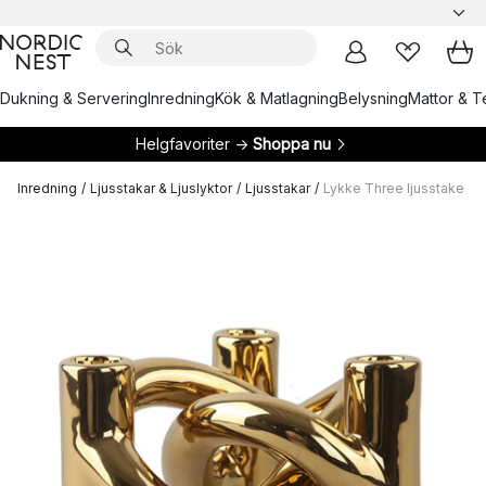
Dukning & Servering
Inredning
Kök & Matlagning
Belysning
Mattor & Te
Helgfavoriter →
Shoppa nu
Inredning
/
Ljusstakar & Ljuslyktor
/
Ljusstakar
/
Lykke Three ljusstake