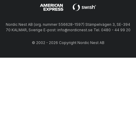
Nordic Nest AB (org. nummer 556628-1597) Stämpelvägen 3, SE-394
70 KALMAR, Sverige E-post: info@nordicnest.se Tel. 0480 - 44 99 20
© 2002 - 2026 Copyright Nordic Nest AB