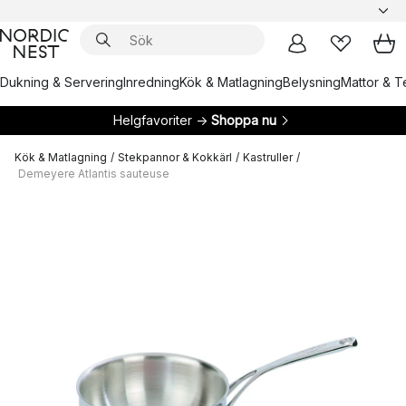
Dukning & Servering
Inredning
Kök & Matlagning
Belysning
Mattor & Te
Helgfavoriter →
Shoppa nu
Kök & Matlagning
/
Stekpannor & Kokkärl
/
Kastruller
/
Demeyere Atlantis sauteuse