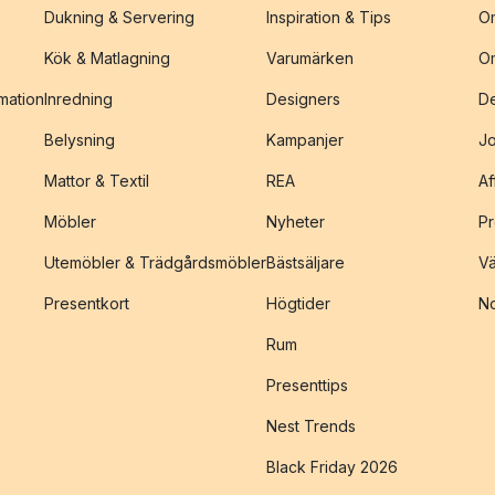
Dukning & Servering
Inspiration & Tips
O
Kök & Matlagning
Varumärken
O
amation
Inredning
Designers
De
Belysning
Kampanjer
J
Mattor & Textil
REA
Af
Möbler
Nyheter
Pr
Utemöbler & Trädgårdsmöbler
Bästsäljare
Vä
Presentkort
Högtider
No
Rum
Presenttips
Nest Trends
Black Friday 2026