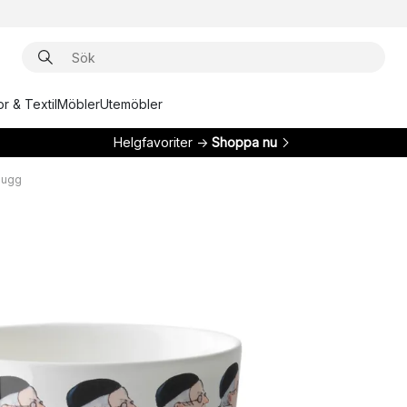
r & Textil
Möbler
Utemöbler
Helgfavoriter →
Shoppa nu
mugg