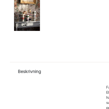
Beskrivning
F
E
h
s
p