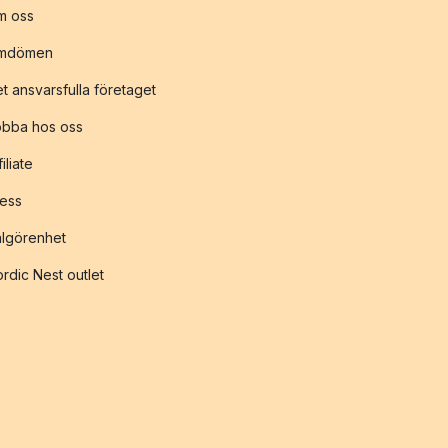
m oss
mdömen
t ansvarsfulla företaget
obba hos oss
filiate
ess
lgörenhet
rdic Nest outlet