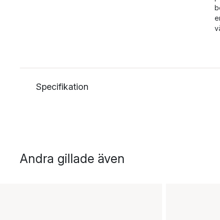
b
e
v
Specifikation
Andra gillade även