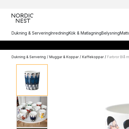
Dukning & Servering
Inredning
Kök & Matlagning
Belysning
Matto
Dukning & Servering
/
Muggar & Koppar
/
Kaffekoppar
/
Farbror Blå 