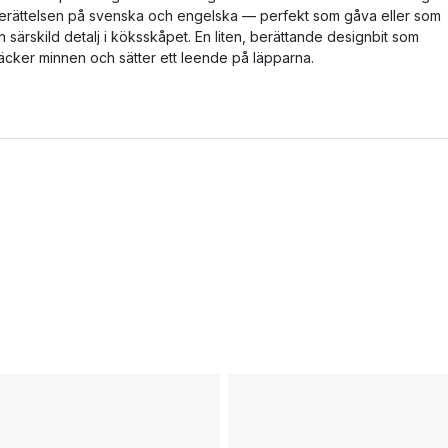
erättelsen på svenska och engelska — perfekt som gåva eller som
n särskild detalj i köksskåpet. En liten, berättande designbit som
äcker minnen och sätter ett leende på läpparna.