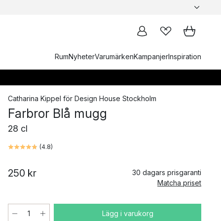
Rum
Nyheter
Varumärken
Kampanjer
Inspiration
Catharina Kippel
för
Design House Stockholm
Farbror Blå mugg
28 cl
(
4.8
)
250 kr
30 dagars prisgaranti
Matcha priset
Lägg i varukorg