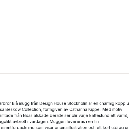
arbror Blå mugg från Design House Stockholm är en charmig kopp u
lsa Beskow Collection, formgiven av Catharina Kippel. Med motiv
ämtade från Elsas älskade berättelser blir varje kaffestund ett varmt,
agolikt avbrott i vardagen. Muggen levereras i en fin
resentförpackning som visar originalillustration och ett kort utdrag ur