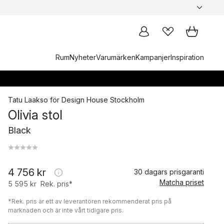
Rum
Nyheter
Varumärken
Kampanjer
Inspiration
Tatu Laakso
för
Design House Stockholm
Olivia stol
Black
4 756 kr
30 dagars prisgaranti
Matcha priset
5 595 kr
Rek. pris*
*Rek. pris är ett av leverantören rekommenderat pris på
marknaden och är inte vårt tidigare pris.