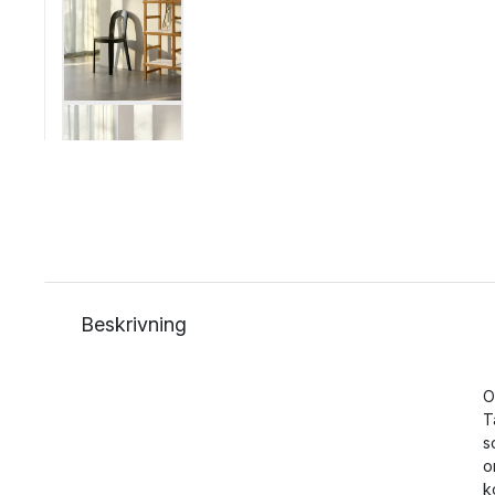
Beskrivning
O
T
s
o
k