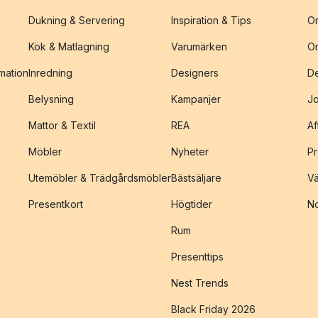
Dukning & Servering
Inspiration & Tips
O
Kök & Matlagning
Varumärken
O
amation
Inredning
Designers
De
Belysning
Kampanjer
J
Mattor & Textil
REA
Af
Möbler
Nyheter
Pr
Utemöbler & Trädgårdsmöbler
Bästsäljare
Vä
Presentkort
Högtider
No
Rum
Presenttips
Nest Trends
Black Friday 2026