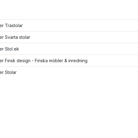
ler Trästolar
ler Svarta stolar
ler Stol ek
ler Finsk design - Finska möbler & inredning
er Stolar