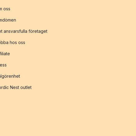
m oss
mdömen
t ansvarsfulla företaget
obba hos oss
filiate
ess
lgörenhet
rdic Nest outlet