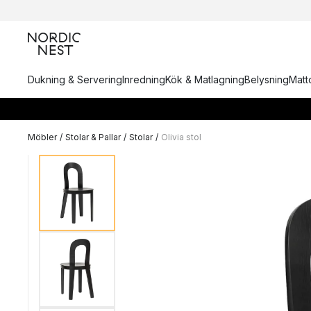
Dukning & Servering
Inredning
Kök & Matlagning
Belysning
Matto
Möbler
/
Stolar & Pallar
/
Stolar
/
Olivia stol