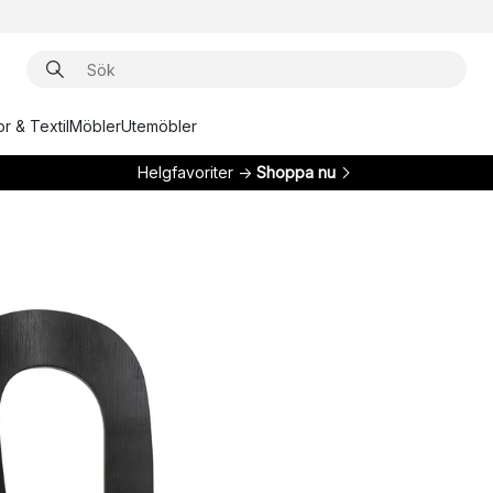
r & Textil
Möbler
Utemöbler
Helgfavoriter →
Shoppa nu