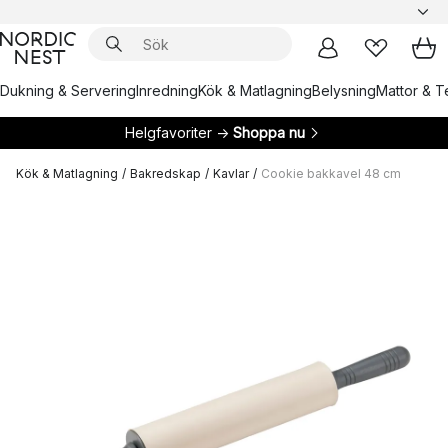
Dukning & Servering
Inredning
Kök & Matlagning
Belysning
Mattor & Te
Helgfavoriter →
Shoppa nu
Kök & Matlagning
/
Bakredskap
/
Kavlar
/
Cookie bakkavel 48 cm