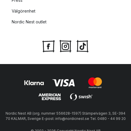
Press
Välgörenhet
Nordic Nest outlet
Nordic Nest AB (org. nummer 556628-1597) Stämpelvägen 3, SE-394
70 KALMAR, Sverige E-post: info@nordicnest.se Tel. 0480 - 44 99 20
© 2002 - 2026 Copyright Nordic Nest AB