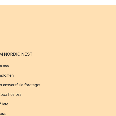
M NORDIC NEST
m oss
mdömen
t ansvarsfulla företaget
obba hos oss
filiate
ess