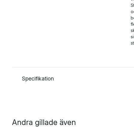
S
o
b
f
s
s
s
Specifikation
Andra gillade även