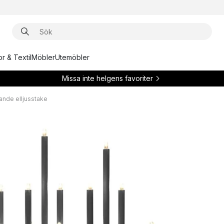
r & Textil
Möbler
Utemöbler
Missa inte helgens favoriter
rande elljusstake