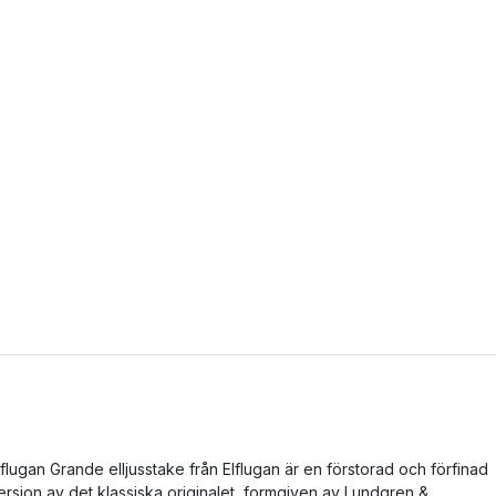
lflugan Grande elljusstake från Elflugan är en förstorad och förfinad
ersion av det klassiska originalet, formgiven av Lundgren &