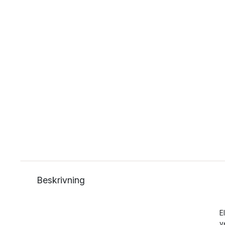
Beskrivning
E
v