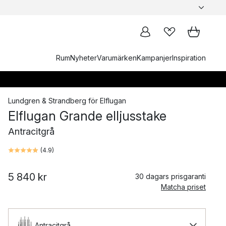
Rum
Nyheter
Varumärken
Kampanjer
Inspiration
Lundgren & Strandberg
för
Elflugan
Elflugan Grande elljusstake
Antracitgrå
(
4.9
)
5 840 kr
30 dagars prisgaranti
Matcha priset
Antracitgrå