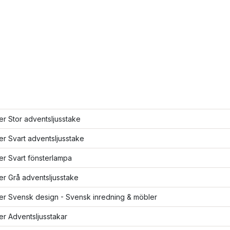
ler Stor adventsljusstake
ler Svart adventsljusstake
ler Svart fönsterlampa
ler Grå adventsljusstake
ler Svensk design - Svensk inredning & möbler
ler Adventsljusstakar