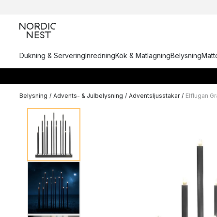
Dukning & Servering
Inredning
Kök & Matlagning
Belysning
Matto
Belysning
/
Advents- & Julbelysning
/
Adventsljusstakar
/
Elflugan G