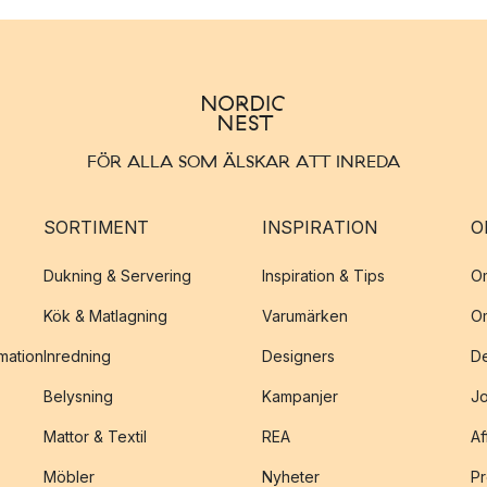
FÖR ALLA SOM ÄLSKAR ATT INREDA
SORTIMENT
INSPIRATION
O
Dukning & Servering
Inspiration & Tips
O
Kök & Matlagning
Varumärken
O
amation
Inredning
Designers
De
Belysning
Kampanjer
J
Mattor & Textil
REA
Af
Möbler
Nyheter
Pr