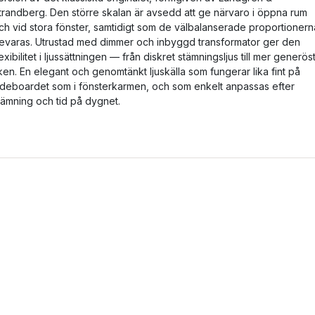
trandberg. Den större skalan är avsedd att ge närvaro i öppna rum
ch vid stora fönster, samtidigt som de välbalanserade proportionern
evaras. Utrustad med dimmer och inbyggd transformator ger den
lexibilitet i ljussättningen — från diskret stämningsljus till mer generös
ken. En elegant och genomtänkt ljuskälla som fungerar lika fint på
ideboardet som i fönsterkarmen, och som enkelt anpassas efter
tämning och tid på dygnet.