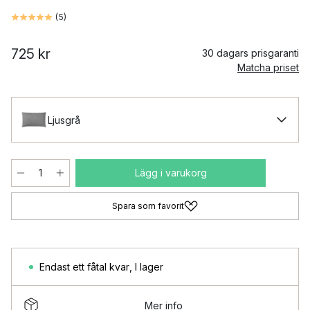
(
5
)
725 kr
30 dagars prisgaranti
Matcha priset
Ljusgrå
Lägg i varukorg
Spara som favorit
Endast ett fåtal kvar
,
I lager
Mer info