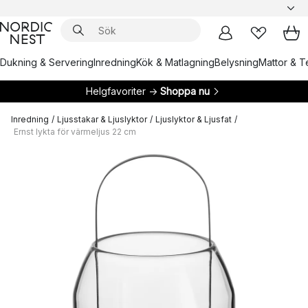
Dukning & Servering
Inredning
Kök & Matlagning
Belysning
Mattor & Te
Helgfavoriter →
Shoppa nu
Inredning
/
Ljusstakar & Ljuslyktor
/
Ljuslyktor & Ljusfat
/
Ernst lykta för värmeljus 22 cm