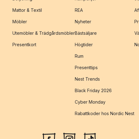
Mattor & Textil
REA
Af
Möbler
Nyheter
Pr
Utemöbler & Trädgårdsmöbler
Bästsäljare
Vä
Presentkort
Högtider
No
Rum
Presenttips
Nest Trends
Black Friday 2026
Cyber Monday
Rabattkoder hos Nordic Nest