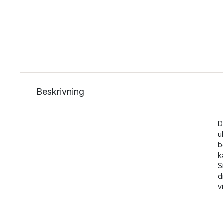
Beskrivning
D
u
b
k
S
d
v