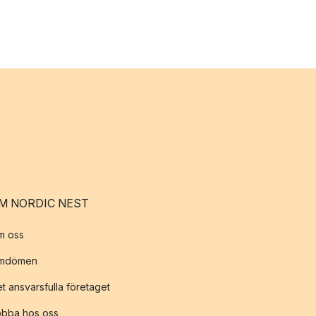
M NORDIC NEST
m oss
mdömen
t ansvarsfulla företaget
obba hos oss