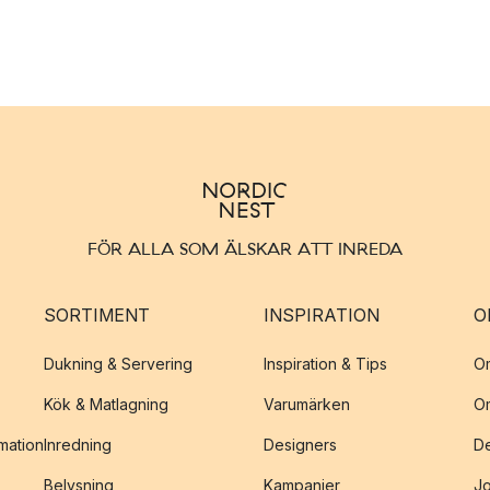
FÖR ALLA SOM ÄLSKAR ATT INREDA
SORTIMENT
INSPIRATION
O
Dukning & Servering
Inspiration & Tips
O
Kök & Matlagning
Varumärken
O
amation
Inredning
Designers
De
Belysning
Kampanjer
J