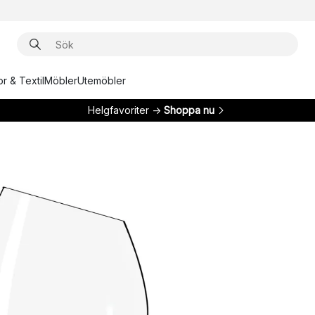
r & Textil
Möbler
Utemöbler
Helgfavoriter →
Shoppa nu