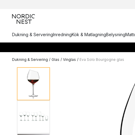
Dukning & Servering
Inredning
Kök & Matlagning
Belysning
Matto
Dukning & Servering
/
Glas
/
Vinglas
/
Eva Solo Bourgogne glas