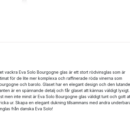
et vackra Eva Solo Bourgogne glas är ett stort rödvinsglas som är
ltimat för de lite mer komplexa och raffinerade röda vinerna som
ourgogne och barolo. Glaset har en elegant design och den lutand
anten är en spännande detalj och får glaset att kännas väldigt lyxigt.
ist men inte minst är Eva Solo Bourgogne glas väldigt tunt och gott at
ricka ur. Skapa en elegant dukning tillsammans med andra underbar
inglas från danska Eva Solo!