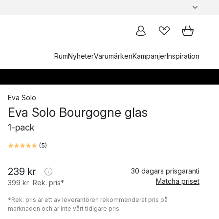
Rum
Nyheter
Varumärken
Kampanjer
Inspiration
Eva Solo
Eva Solo Bourgogne glas
1-pack
(
5
)
239 kr
30 dagars prisgaranti
Matcha priset
399 kr
Rek. pris*
*Rek. pris är ett av leverantören rekommenderat pris på
marknaden och är inte vårt tidigare pris.