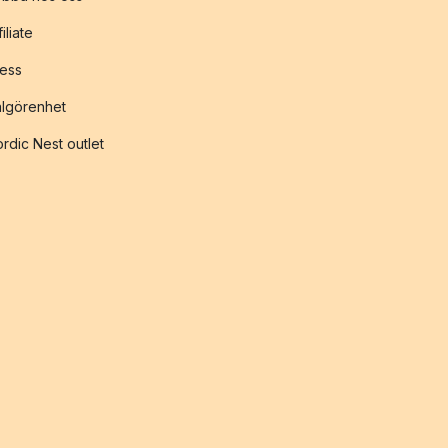
filiate
ess
lgörenhet
rdic Nest outlet