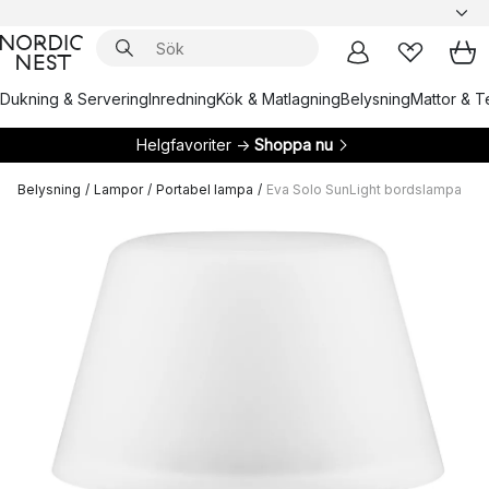
Dukning & Servering
Inredning
Kök & Matlagning
Belysning
Mattor & Te
Helgfavoriter →
Shoppa nu
Belysning
/
Lampor
/
Portabel lampa
/
Eva Solo SunLight bordslampa