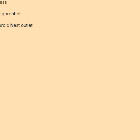
ess
lgörenhet
rdic Nest outlet