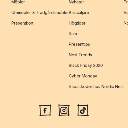
Möbler
Nyheter
Pr
Utemöbler & Trädgårdsmöbler
Bästsäljare
Vä
Presentkort
Högtider
No
Rum
Presenttips
Nest Trends
Black Friday 2026
Cyber Monday
Rabattkoder hos Nordic Nest