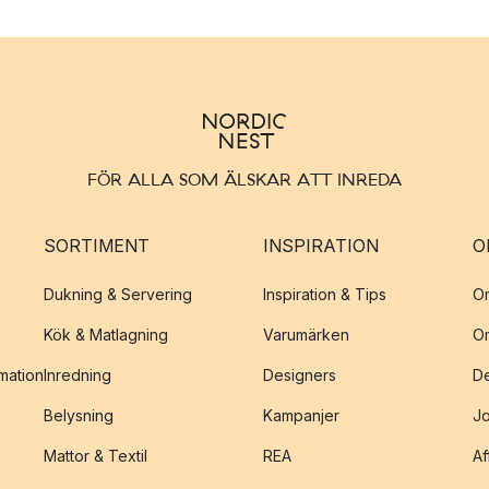
FÖR ALLA SOM ÄLSKAR ATT INREDA
SORTIMENT
INSPIRATION
O
Dukning & Servering
Inspiration & Tips
O
Kök & Matlagning
Varumärken
O
amation
Inredning
Designers
De
Belysning
Kampanjer
J
Mattor & Textil
REA
Af