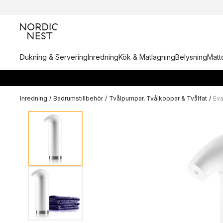
Dukning & Servering
Inredning
Kök & Matlagning
Belysning
Matto
Inredning
/
Badrumstillbehör
/
Tvålpumpar, Tvålkoppar & Tvålfat
/
Eva