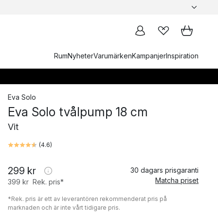
Rum
Nyheter
Varumärken
Kampanjer
Inspiration
Eva Solo
Eva Solo tvålpump 18 cm
Vit
(
4.6
)
299 kr
30 dagars prisgaranti
Matcha priset
399 kr
Rek. pris*
*Rek. pris är ett av leverantören rekommenderat pris på
marknaden och är inte vårt tidigare pris.