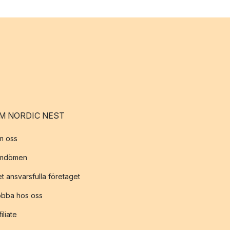
M NORDIC NEST
m oss
mdömen
t ansvarsfulla företaget
obba hos oss
filiate