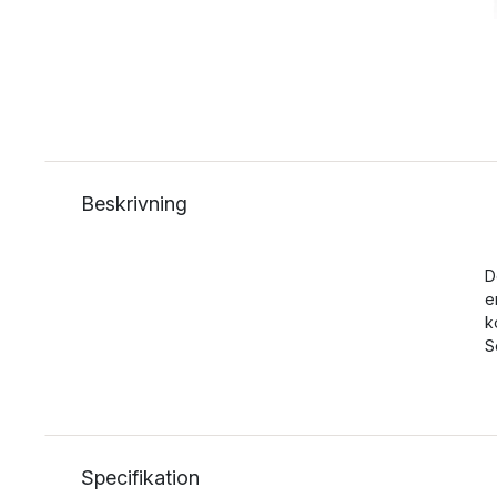
Beskrivning
D
e
k
S
Specifikation