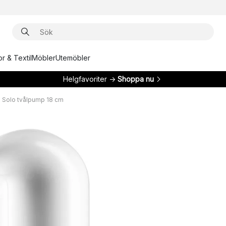
r & Textil
Möbler
Utemöbler
Helgfavoriter →
Shoppa nu
 Solo tvålpump 18 cm