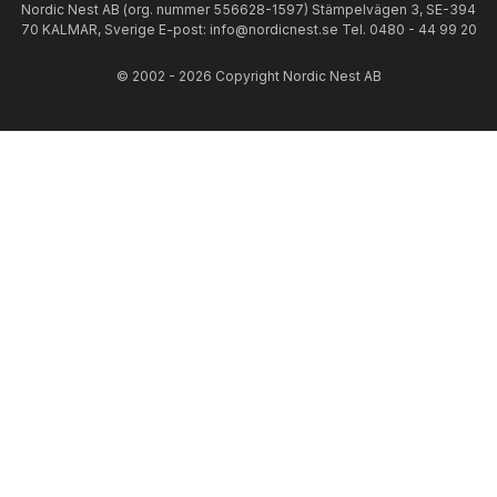
Nordic Nest AB (org. nummer 556628-1597) Stämpelvägen 3, SE-394
70 KALMAR, Sverige E-post: info@nordicnest.se Tel. 0480 - 44 99 20
© 2002 - 2026 Copyright Nordic Nest AB