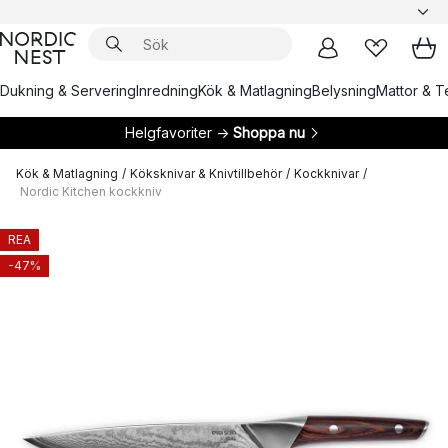
Dukning & Servering
Inredning
Kök & Matlagning
Belysning
Mattor & Te
Helgfavoriter →
Shoppa nu
Kök & Matlagning
/
Köksknivar & Knivtillbehör
/
Kockknivar
/
Nordic Kitchen kockkniv
REA
-47%