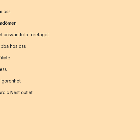
m oss
mdömen
t ansvarsfulla företaget
obba hos oss
filiate
ess
lgörenhet
rdic Nest outlet