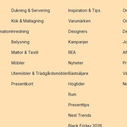
Dukning & Servering
Inspiration & Tips
O
Kök & Matlagning
Varumärken
O
amation
Inredning
Designers
De
Belysning
Kampanjer
J
Mattor & Textil
REA
Af
Möbler
Nyheter
Pr
Utemöbler & Trädgårdsmöbler
Bästsäljare
Vä
Presentkort
Högtider
No
Rum
Presenttips
Nest Trends
Black Friday 2026