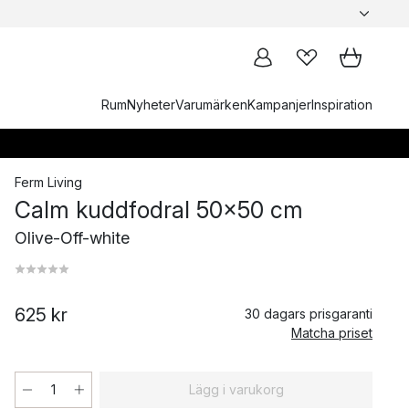
Rum
Nyheter
Varumärken
Kampanjer
Inspiration
Ferm Living
Calm kuddfodral 50x50 cm
Olive-Off-white
625 kr
30 dagars prisgaranti
Matcha priset
Lägg i varukorg