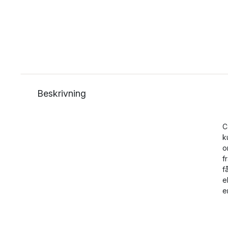
Beskrivning
C
k
o
f
f
e
e