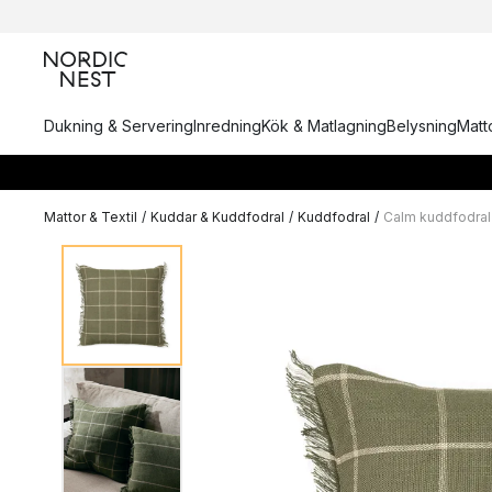
Dukning & Servering
Inredning
Kök & Matlagning
Belysning
Matto
Mattor & Textil
/
Kuddar & Kuddfodral
/
Kuddfodral
/
Calm kuddfodra