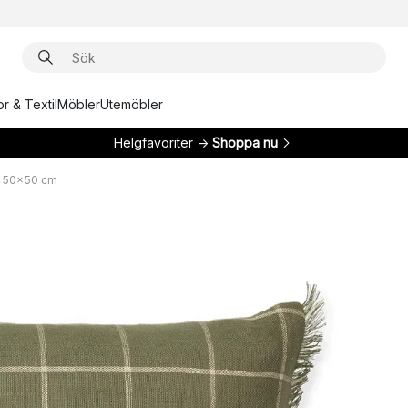
r & Textil
Möbler
Utemöbler
Helgfavoriter →
Shoppa nu
l 50x50 cm