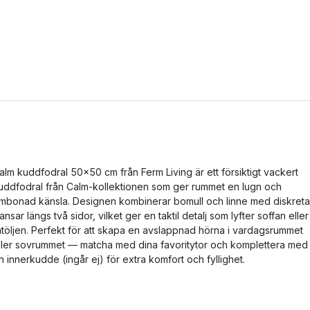
alm kuddfodral 50x50 cm från Ferm Living är ett försiktigt vackert
uddfodral från Calm-kollektionen som ger rummet en lugn och
mbonad känsla. Designen kombinerar bomull och linne med diskreta
ransar längs två sidor, vilket ger en taktil detalj som lyfter soffan eller
åtöljen. Perfekt för att skapa en avslappnad hörna i vardagsrummet
ller sovrummet — matcha med dina favoritytor och komplettera med
n innerkudde (ingår ej) för extra komfort och fyllighet.