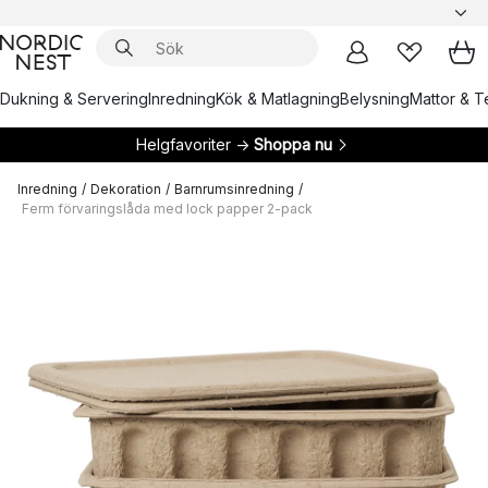
Dukning & Servering
Inredning
Kök & Matlagning
Belysning
Mattor & Te
Helgfavoriter →
Shoppa nu
Inredning
/
Dekoration
/
Barnrumsinredning
/
Ferm förvaringslåda med lock papper 2-pack