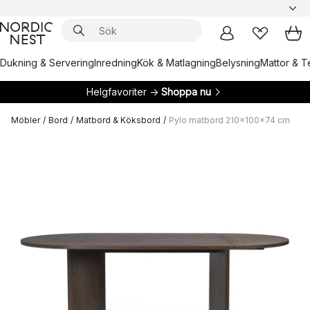
Dukning & Servering
Inredning
Kök & Matlagning
Belysning
Mattor & Te
Helgfavoriter →
Shoppa nu
Möbler
/
Bord
/
Matbord & Köksbord
/
Pylo matbord 210x100x74 cm