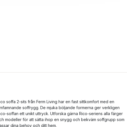
ico soffa 2-sits från Ferm Living har en fast sittkomfort med en
mfamnande soffrygg. De mjuka böljande formerna ger verkligen
ico-soffan ett unikt uttryck. Utforska gärna Rico-seriens alla färger
ch modeller för att sätta ihop en snygg och bekväm soffgrupp som
assar dina behov och ditt hem.