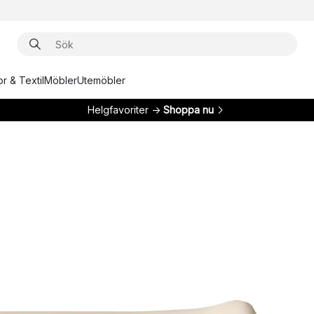
r & Textil
Möbler
Utemöbler
Helgfavoriter →
Shoppa nu