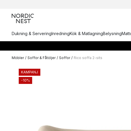
Dukning & Servering
Inredning
Kök & Matlagning
Belysning
Matto
Möbler
/
Soffor & Fåtöljer
/
Soffor
/
Rico soffa 2-sits
KAMPANJ
-10%