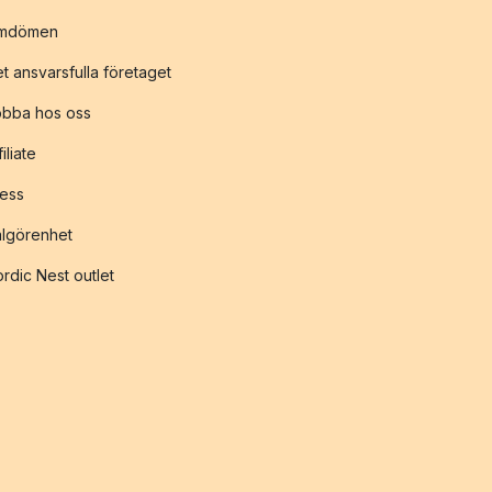
mdömen
t ansvarsfulla företaget
obba hos oss
filiate
ess
lgörenhet
rdic Nest outlet