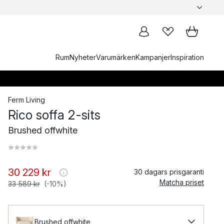
Rum
Nyheter
Varumärken
Kampanjer
Inspiration
Ferm Living
Rico soffa 2-sits
Brushed offwhite
30 229 kr
30 dagars prisgaranti
Matcha priset
33 589 kr
(-10%)
Brushed offwhite