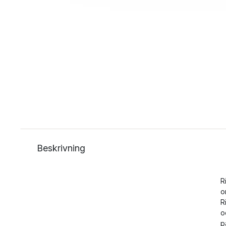
Beskrivning
R
o
R
o
p