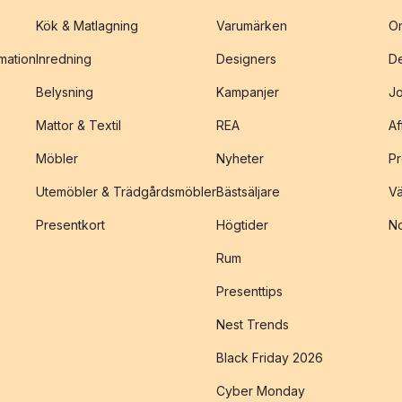
Kök & Matlagning
Varumärken
O
amation
Inredning
Designers
De
Belysning
Kampanjer
J
Mattor & Textil
REA
Af
Möbler
Nyheter
Pr
Utemöbler & Trädgårdsmöbler
Bästsäljare
Vä
Presentkort
Högtider
No
Rum
Presenttips
Nest Trends
Black Friday 2026
Cyber Monday