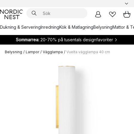
Dukning & Servering
Inredning
Kök & Matlagning
Belysning
Mattor & Te
Sommarrea:
20-70% på tusentals designfavoriter
Belysning
/
Lampor
/
Vägglampa
/
Vuelta vägglampa 40 cm