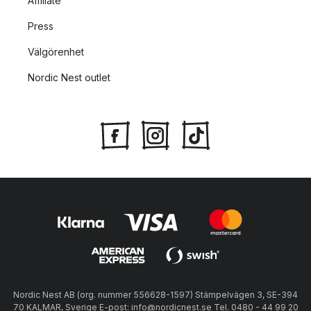
Affiliate
Press
Välgörenhet
Nordic Nest outlet
Nordic Nest AB (org. nummer 556628-1597) Stämpelvägen 3, SE-394
70 KALMAR, Sverige E-post: info@nordicnest.se Tel. 0480 - 44 99 20