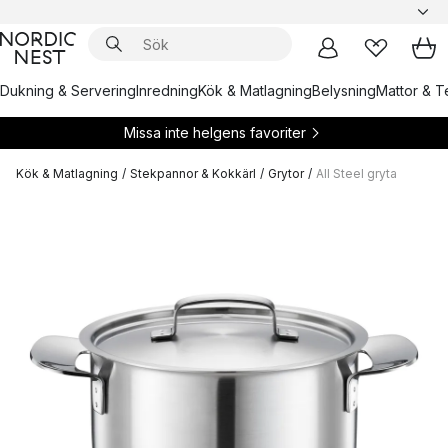
Dukning & Servering
Inredning
Kök & Matlagning
Belysning
Mattor & Te
Missa inte helgens favoriter
Kök & Matlagning
/
Stekpannor & Kokkärl
/
Grytor
/
All Steel gryta