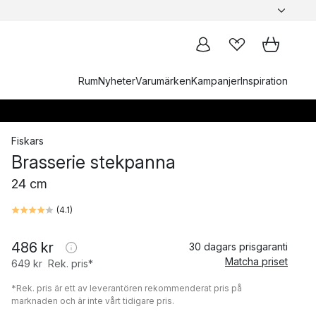
Rum
Nyheter
Varumärken
Kampanjer
Inspiration
Fiskars
Brasserie stekpanna
24 cm
(
4.1
)
486 kr
30 dagars prisgaranti
Matcha priset
649 kr
Rek. pris*
*Rek. pris är ett av leverantören rekommenderat pris på
marknaden och är inte vårt tidigare pris.