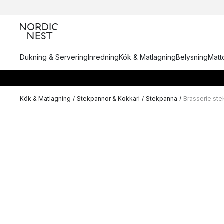
Dukning & Servering
Inredning
Kök & Matlagning
Belysning
Matto
Kök & Matlagning
/
Stekpannor & Kokkärl
/
Stekpanna
/
Brasserie st