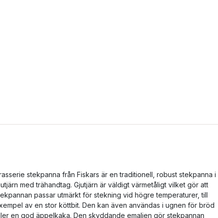
rasserie stekpanna från Fiskars är en traditionell, robust stekpanna i
jutjärn med trähandtag. Gjutjärn är väldigt värmetåligt vilket gör att
tekpannan passar utmärkt för stekning vid högre temperaturer, till
xempel av en stor köttbit. Den kan även användas i ugnen för bröd
ller en god äppelkaka. Den skyddande emaljen gör stekpannan