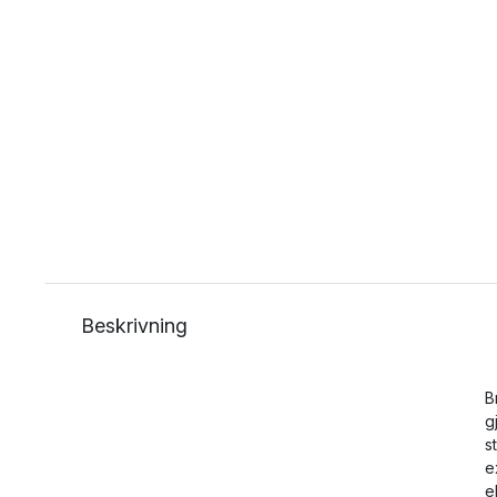
Beskrivning
B
g
s
e
e