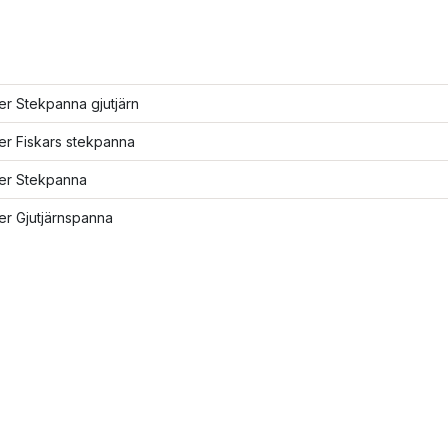
ler Stekpanna gjutjärn
ler Fiskars stekpanna
ler Stekpanna
ler Gjutjärnspanna