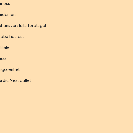
m oss
mdömen
t ansvarsfulla företaget
obba hos oss
filiate
ess
lgörenhet
rdic Nest outlet