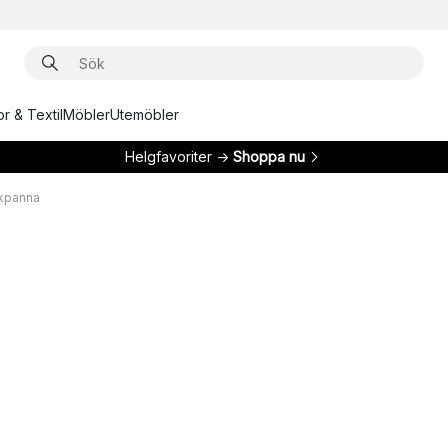
r & Textil
Möbler
Utemöbler
Helgfavoriter →
Shoppa nu
ekpanna