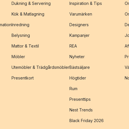
Dukning & Servering
Inspiration & Tips
O
Kök & Matlagning
Varumärken
O
amation
Inredning
Designers
De
Belysning
Kampanjer
J
Mattor & Textil
REA
Af
Möbler
Nyheter
Pr
Utemöbler & Trädgårdsmöbler
Bästsäljare
Vä
Presentkort
Högtider
No
Rum
Presenttips
Nest Trends
Black Friday 2026