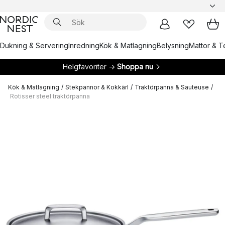
Dukning & Servering
Inredning
Kök & Matlagning
Belysning
Mattor & Te
Helgfavoriter →
Shoppa nu
Kök & Matlagning
/
Stekpannor & Kokkärl
/
Traktörpanna & Sauteuse
/
Rotisser steel traktörpanna