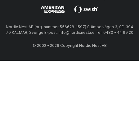
Nordic Nest AB (org. nummer 556628-1597) Stämpelvägen 3, SE-394
70 KALMAR, Sverige E-post: info@nordicnest.se Tel. 0480 - 44 99 20
© 2002 - 2026 Copyright Nordic Nest AB