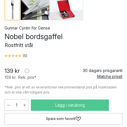
Gunnar Cyrén
för
Gense
Nobel bordsgaffel
Rostfritt stål
(
5
)
139 kr
30 dagars prisgaranti
Matcha priset
159 kr
Rek. pris*
*Rek. pris är ett av leverantören rekommenderat pris på marknaden
och är inte vårt tidigare pris.
Lägg i varukorg
Spara som favorit