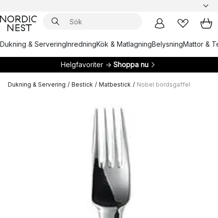
Dukning & Servering
Inredning
Kök & Matlagning
Belysning
Mattor & Te
Helgfavoriter →
Shoppa nu
Dukning & Servering
/
Bestick
/
Matbestick
/
Nobel bordsgaffel