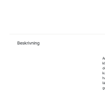
Beskrivning
A
k
d
k
h
l
g