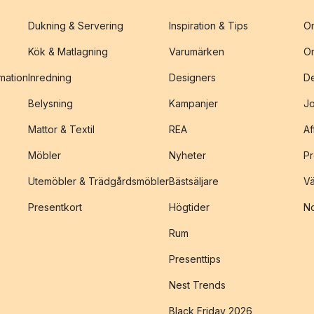
Dukning & Servering
Inspiration & Tips
O
Kök & Matlagning
Varumärken
O
amation
Inredning
Designers
De
Belysning
Kampanjer
J
Mattor & Textil
REA
Af
Möbler
Nyheter
Pr
Utemöbler & Trädgårdsmöbler
Bästsäljare
Vä
Presentkort
Högtider
No
Rum
Presenttips
Nest Trends
Black Friday 2026