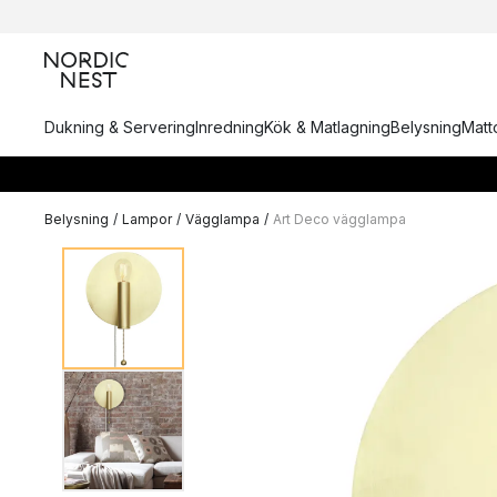
Dukning & Servering
Inredning
Kök & Matlagning
Belysning
Matto
Belysning
/
Lampor
/
Vägglampa
/
Art Deco vägglampa