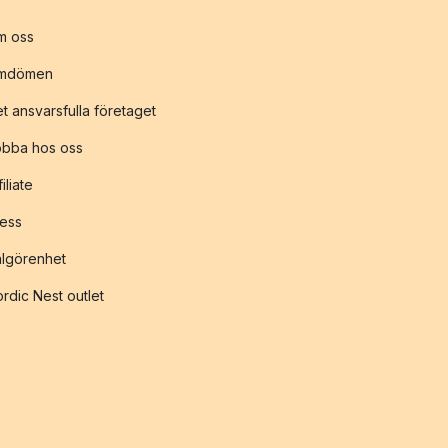
m oss
mdömen
t ansvarsfulla företaget
obba hos oss
filiate
ess
lgörenhet
rdic Nest outlet