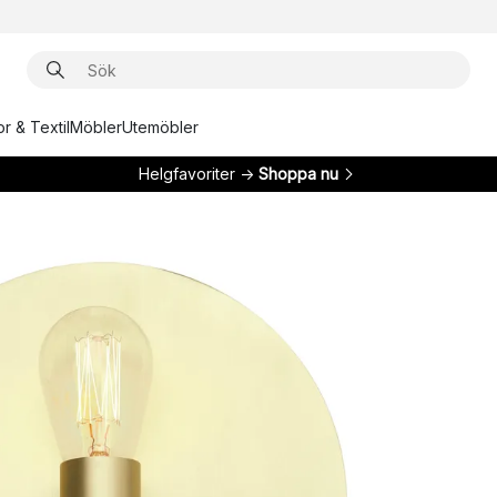
r & Textil
Möbler
Utemöbler
Helgfavoriter →
Shoppa nu