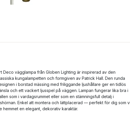
rt Deco vägglampa från Globen Lighting är inspirerad av den
lassiska kungalampetten och formgiven av Patrick Hall. Den runda
esignen i borstad mässing med friliggande ljushållare ger en tidlös
änsla och ett vackert ljusspel på väggen. Lampan fungerar lika bra i
allen som i vardagsrummet eller som en stämningsfull detalj i
äshörnan. Enkel att montera och lättplacerad — perfekt för dig som vi
e hemmet en elegant, dekorativ karaktär.