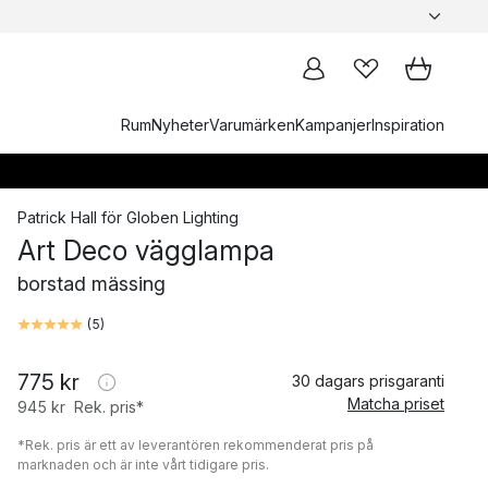
Rum
Nyheter
Varumärken
Kampanjer
Inspiration
Patrick Hall
för
Globen Lighting
Art Deco vägglampa
borstad mässing
(
5
)
775 kr
30 dagars prisgaranti
Matcha priset
945 kr
Rek. pris*
*Rek. pris är ett av leverantören rekommenderat pris på
marknaden och är inte vårt tidigare pris.