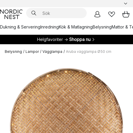
Dukning & Servering
Inredning
Kök & Matlagning
Belysning
Mattor & Te
Helgfavoriter →
Shoppa nu
Belysning
/
Lampor
/
Vägglampa
/
Aruba vägglampa Ø50 cm