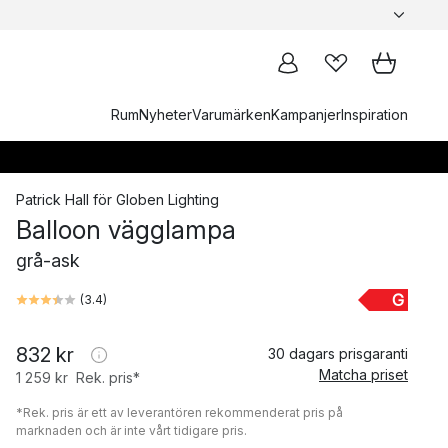
Rum
Nyheter
Varumärken
Kampanjer
Inspiration
Patrick Hall
för
Globen Lighting
Balloon vägglampa
grå-ask
G
(
3.4
)
832 kr
30 dagars prisgaranti
Matcha priset
1 259 kr
Rek. pris*
*Rek. pris är ett av leverantören rekommenderat pris på
marknaden och är inte vårt tidigare pris.