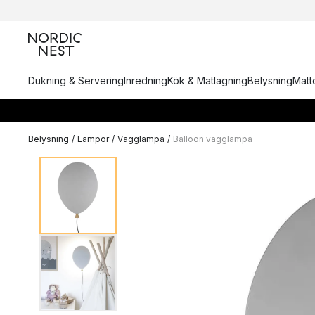
Dukning & Servering
Inredning
Kök & Matlagning
Belysning
Matto
Belysning
/
Lampor
/
Vägglampa
/
Balloon vägglampa