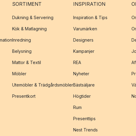
SORTIMENT
INSPIRATION
O
Dukning & Servering
Inspiration & Tips
O
Kök & Matlagning
Varumärken
O
amation
Inredning
Designers
De
Belysning
Kampanjer
J
Mattor & Textil
REA
Af
Möbler
Nyheter
Pr
Utemöbler & Trädgårdsmöbler
Bästsäljare
Vä
Presentkort
Högtider
No
Rum
Presenttips
Nest Trends