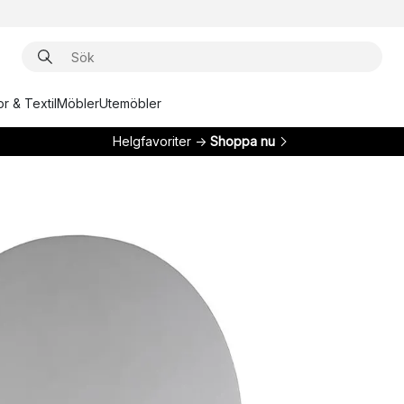
r & Textil
Möbler
Utemöbler
Helgfavoriter →
Shoppa nu