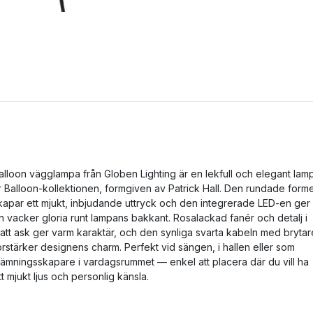
alloon vägglampa från Globen Lighting är en lekfull och elegant lam
r Balloon-kollektionen, formgiven av Patrick Hall. Den rundade form
kapar ett mjukt, inbjudande uttryck och den integrerade LED-en ger
n vacker gloria runt lampans bakkant. Rosalackad fanér och detalj i
att ask ger varm karaktär, och den synliga svarta kabeln med brytar
örstärker designens charm. Perfekt vid sängen, i hallen eller som
tämningsskapare i vardagsrummet — enkel att placera där du vill ha
tt mjukt ljus och personlig känsla.