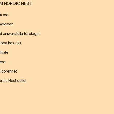
M NORDIC NEST
m oss
mdömen
t ansvarsfulla företaget
obba hos oss
filiate
ess
lgörenhet
rdic Nest outlet