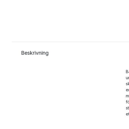
Beskrivning
B
u
s
e
m
f
s
e