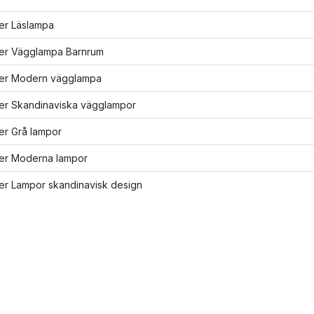
ler Läslampa
fler Vägglampa Barnrum
fler Modern vägglampa
ler Skandinaviska vägglampor
ler Grå lampor
ler Moderna lampor
ler Lampor skandinavisk design