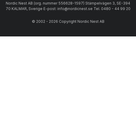
Nordic Nest AB (org. nummer 556628-1597) Stämpelvägen 3, SE-394
70 KALMAR, Sverige E-post: info@nordicnest.se Tel. 0480 - 44 99 20
© 2002 - 2026 Copyright Nordic Nest AB