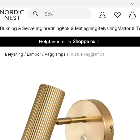
Dukning & Servering
Inredning
Kök & Matlagning
Belysning
Mattor & Te
Helgfavoriter →
Shoppa nu
Belysning
/
Lampor
/
Vägglampa
/
Hubble vägglampa