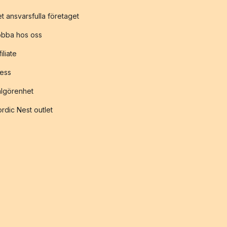
t ansvarsfulla företaget
obba hos oss
filiate
ess
lgörenhet
rdic Nest outlet