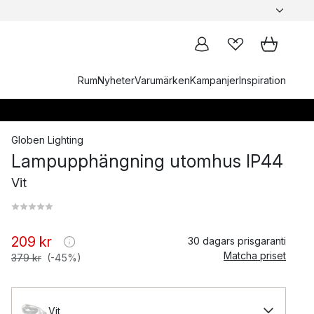
Rum
Nyheter
Varumärken
Kampanjer
Inspiration
Globen Lighting
Lampupphängning utomhus IP44
Vit
209 kr
30 dagars prisgaranti
Matcha priset
379 kr
(-45%)
Vit