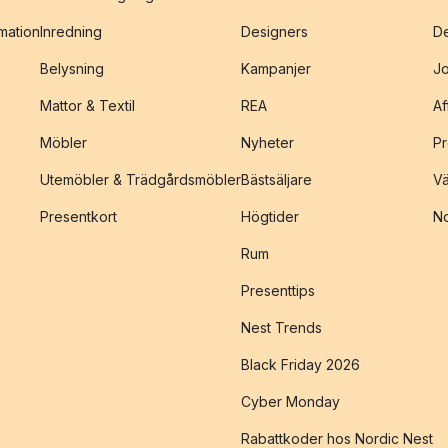
amation
Inredning
Designers
De
Belysning
Kampanjer
J
Mattor & Textil
REA
Af
Möbler
Nyheter
Pr
Utemöbler & Trädgårdsmöbler
Bästsäljare
Vä
Presentkort
Högtider
No
Rum
Presenttips
Nest Trends
Black Friday 2026
Cyber Monday
Rabattkoder hos Nordic Nest