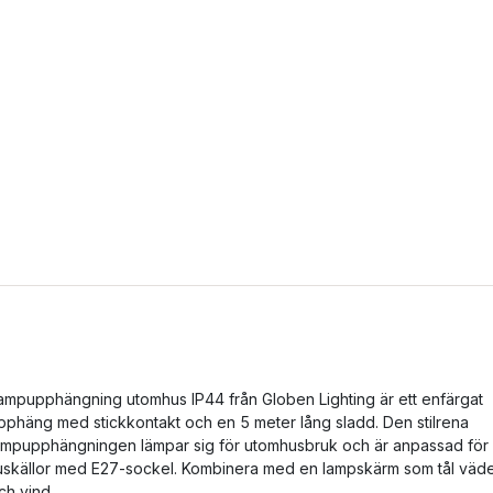
ampupphängning utomhus IP44 från Globen Lighting är ett enfärgat
pphäng med stickkontakt och en 5 meter lång sladd. Den stilrena
ampupphängningen lämpar sig för utomhusbruk och är anpassad för
juskällor med E27-sockel. Kombinera med en lampskärm som tål väd
ch vind.