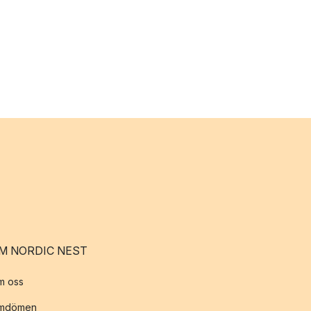
M NORDIC NEST
m oss
mdömen