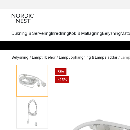
Dukning & Servering
Inredning
Kök & Matlagning
Belysning
Matto
Belysning
/
Lamptillbehör
/
Lampupphängning & Lampsladdar
/
Lamp
REA
-45%