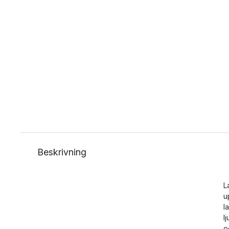
Beskrivning
L
u
l
l
o