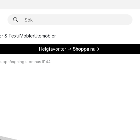
r & Textil
Möbler
Utemöbler
Helgfavoriter →
Shoppa nu
upphängning utomhus IP44