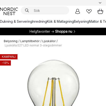
Dukning & Servering
Inredning
Kök & Matlagning
Belysning
Mattor & Te
Helgfavoriter →
Shoppa nu
Belysning
/
Lamptillbehör
/
Ljuskällor
/
Ljuskälla E27 LED normal 3-stegsdimmer
KAMPANJ
-13%