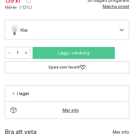
139 kr
30 dagars prisgaranti
Matcha priset
159 kr
(-13%)
Klar
Lägg i varukorg
Spara som favorit
I lager
Mer info
Bra att veta
Mer info