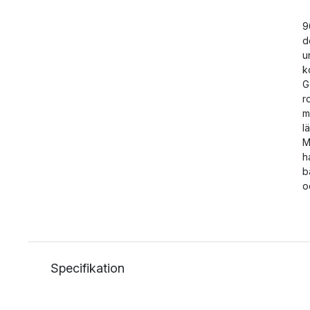
9
d
u
k
G
r
m
l
M
h
b
o
Specifikation