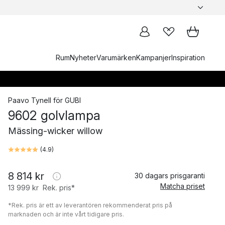
Rum
Nyheter
Varumärken
Kampanjer
Inspiration
Paavo Tynell
för
GUBI
9602 golvlampa
Mässing-wicker willow
(
4.9
)
8 814 kr
30 dagars prisgaranti
Matcha priset
13 999 kr
Rek. pris*
*Rek. pris är ett av leverantören rekommenderat pris på
marknaden och är inte vårt tidigare pris.