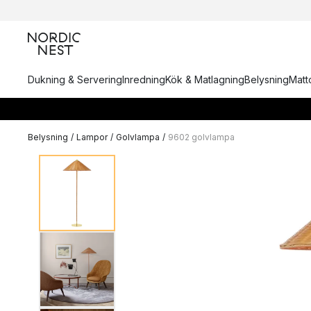
Dukning & Servering
Inredning
Kök & Matlagning
Belysning
Matto
Belysning
/
Lampor
/
Golvlampa
/
9602 golvlampa