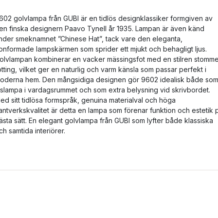
602 golvlampa från GUBI är en tidlös designklassiker formgiven av
en finska designern Paavo Tynell år 1935. Lampan är även känd
nder smeknamnet ”Chinese Hat”, tack vare den eleganta,
onformade lampskärmen som sprider ett mjukt och behagligt ljus.
olvlampan kombinerar en vacker mässingsfot med en stilren stomme
otting, vilket ger en naturlig och varm känsla som passar perfekt i
oderna hem. Den mångsidiga designen gör 9602 idealisk både so
äslampa i vardagsrummet och som extra belysning vid skrivbordet.
ed sitt tidlösa formspråk, genuina materialval och höga
antverkskvalitet är detta en lampa som förenar funktion och estetik 
ästa sätt. En elegant golvlampa från GUBI som lyfter både klassiska
ch samtida interiörer.