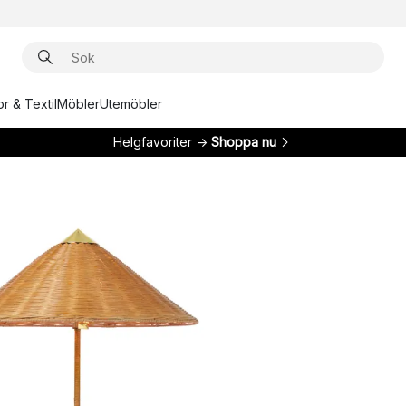
r & Textil
Möbler
Utemöbler
Helgfavoriter →
Shoppa nu