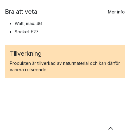
Bra att veta
Mer info
Watt, max: 46
Sockel: E27
Tillverkning
Produkten är tillverkad av naturmaterial och kan därför
variera i utseende.