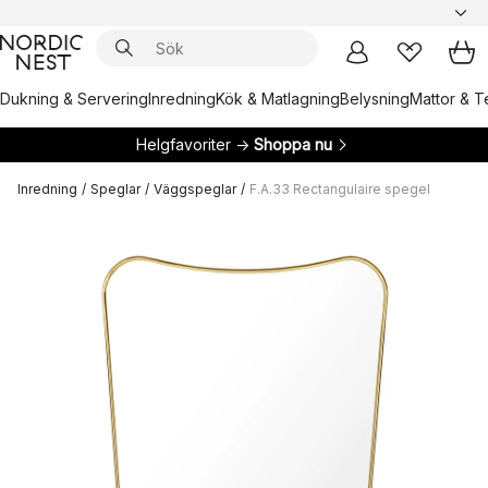
Dukning & Servering
Inredning
Kök & Matlagning
Belysning
Mattor & Te
Helgfavoriter →
Shoppa nu
Inredning
/
Speglar
/
Väggspeglar
/
F.A.33 Rectangulaire spegel