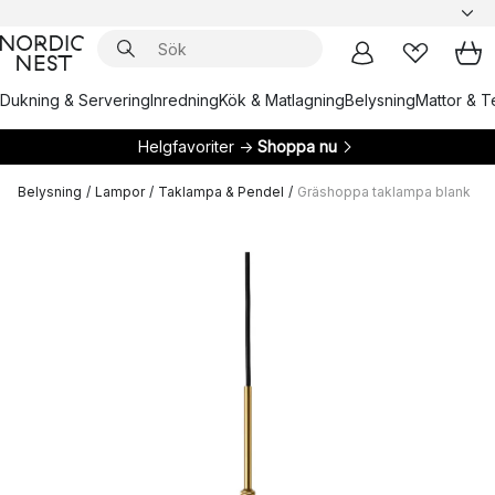
Dukning & Servering
Inredning
Kök & Matlagning
Belysning
Mattor & Te
Helgfavoriter →
Shoppa nu
Belysning
/
Lampor
/
Taklampa & Pendel
/
Gräshoppa taklampa blank