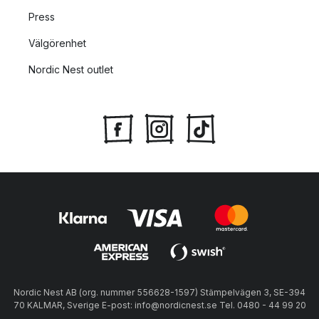
Press
Välgörenhet
Nordic Nest outlet
Nordic Nest AB (org. nummer 556628-1597) Stämpelvägen 3, SE-394
70 KALMAR, Sverige E-post: info@nordicnest.se Tel. 0480 - 44 99 20