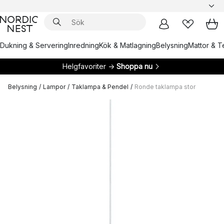
Dukning & Servering
Inredning
Kök & Matlagning
Belysning
Mattor & Te
Helgfavoriter →
Shoppa nu
Belysning
/
Lampor
/
Taklampa & Pendel
/
Ronde taklampa stor