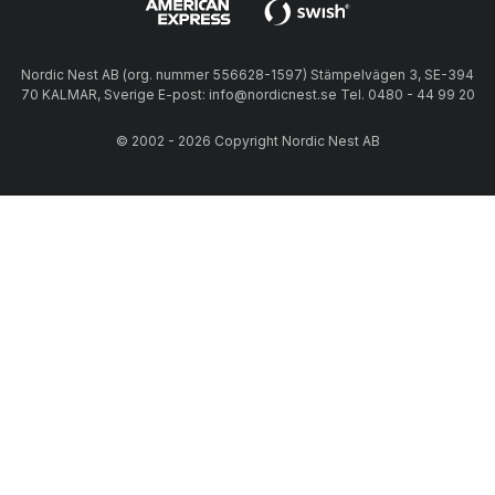
Nordic Nest AB (org. nummer 556628-1597) Stämpelvägen 3, SE-394
70 KALMAR, Sverige E-post: info@nordicnest.se Tel. 0480 - 44 99 20
© 2002 - 2026 Copyright Nordic Nest AB