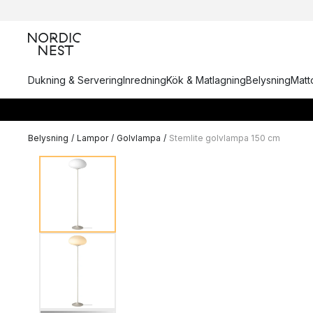
Dukning & Servering
Inredning
Kök & Matlagning
Belysning
Matto
Belysning
/
Lampor
/
Golvlampa
/
Stemlite golvlampa 150 cm