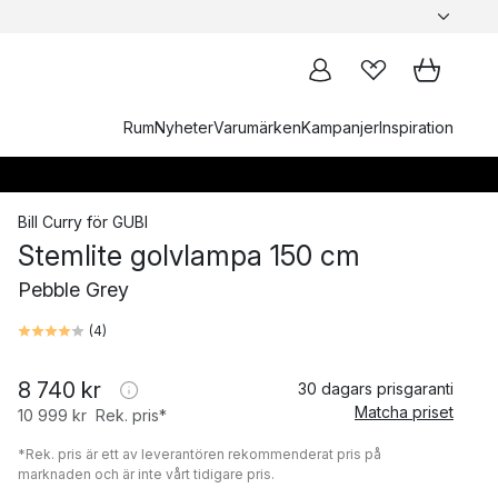
Rum
Nyheter
Varumärken
Kampanjer
Inspiration
Bill Curry
för
GUBI
Stemlite golvlampa 150 cm
Pebble Grey
(
4
)
8 740 kr
30 dagars prisgaranti
Matcha priset
10 999 kr
Rek. pris*
*Rek. pris är ett av leverantören rekommenderat pris på
marknaden och är inte vårt tidigare pris.