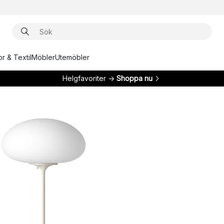
r & Textil
Möbler
Utemöbler
Helgfavoriter →
Shoppa nu