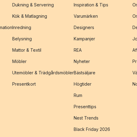
Dukning & Servering
Inspiration & Tips
O
Kök & Matlagning
Varumärken
O
amation
Inredning
Designers
De
Belysning
Kampanjer
J
Mattor & Textil
REA
Af
Möbler
Nyheter
Pr
Utemöbler & Trädgårdsmöbler
Bästsäljare
Vä
Presentkort
Högtider
No
Rum
Presenttips
Nest Trends
Black Friday 2026