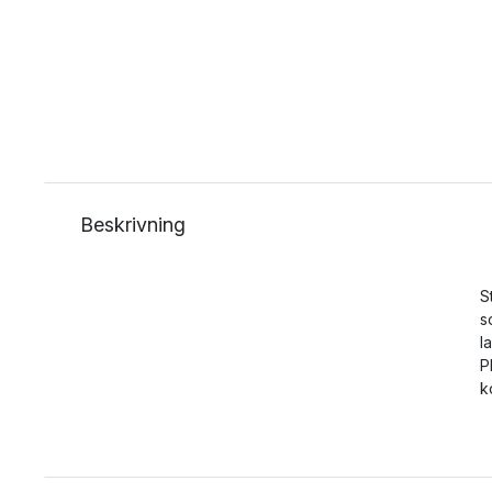
Beskrivning
S
s
l
P
k