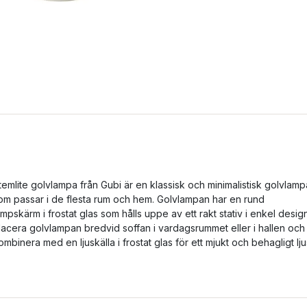
temlite golvlampa från Gubi är en klassisk och minimalistisk golvlamp
om passar i de flesta rum och hem. Golvlampan har en rund
ampskärm i frostat glas som hålls uppe av ett rakt stativ i enkel design
lacera golvlampan bredvid soffan i vardagsrummet eller i hallen och
ombinera med en ljuskälla i frostat glas för ett mjukt och behagligt lju