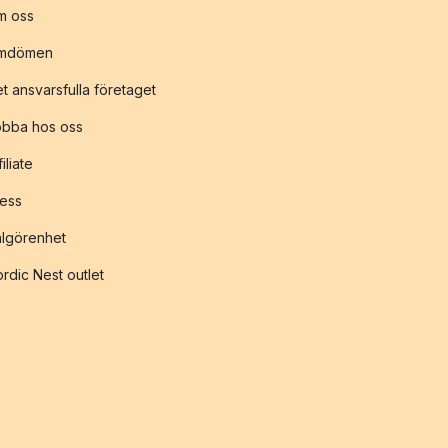
m oss
mdömen
t ansvarsfulla företaget
obba hos oss
filiate
ess
lgörenhet
rdic Nest outlet