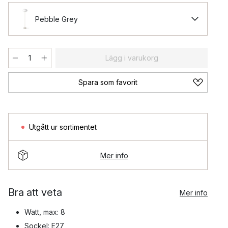
Pebble Grey
Lägg i varukorg
Spara som favorit
Utgått ur sortimentet
Mer info
Bra att veta
Mer info
Watt, max: 8
Sockel: E27