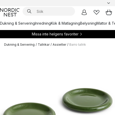
Dukning & Servering
Inredning
Kök & Matlagning
Belysning
Mattor & Te
Missa inte helgens favoriter
Dukning & Servering
/
Tallrikar
/
Assietter
/
Barro tallrik