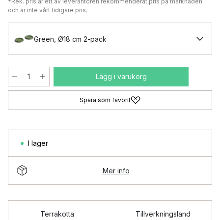
*Rek. pris är ett av leverantören rekommenderat pris på marknaden
och är inte vårt tidigare pris.
Green, Ø18 cm 2-pack
Lägg i varukorg
Spara som favorit
I lager
Mer info
Terrakotta
Tillverkningsland