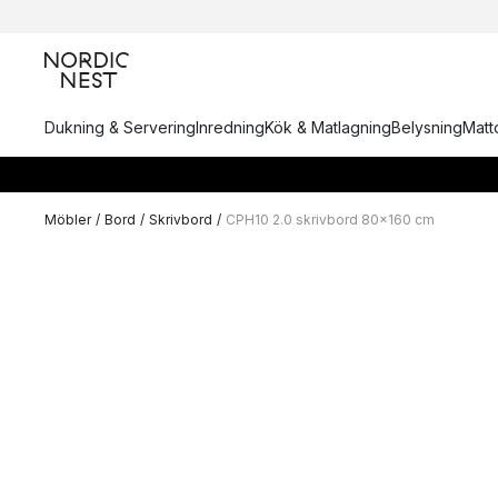
Dukning & Servering
Inredning
Kök & Matlagning
Belysning
Matto
Möbler
/
Bord
/
Skrivbord
/
CPH10 2.0 skrivbord 80x160 cm