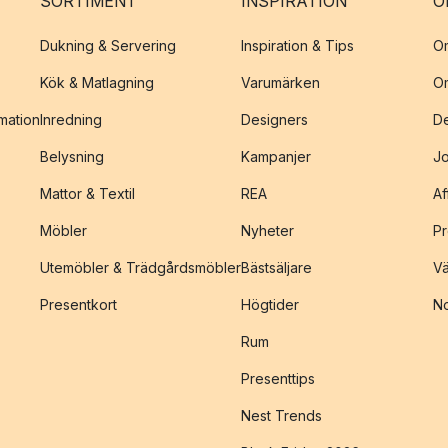
SORTIMENT
INSPIRATION
O
Dukning & Servering
Inspiration & Tips
O
Kök & Matlagning
Varumärken
O
amation
Inredning
Designers
De
Belysning
Kampanjer
J
Mattor & Textil
REA
Af
Möbler
Nyheter
Pr
Utemöbler & Trädgårdsmöbler
Bästsäljare
Vä
Presentkort
Högtider
No
Rum
Presenttips
Nest Trends