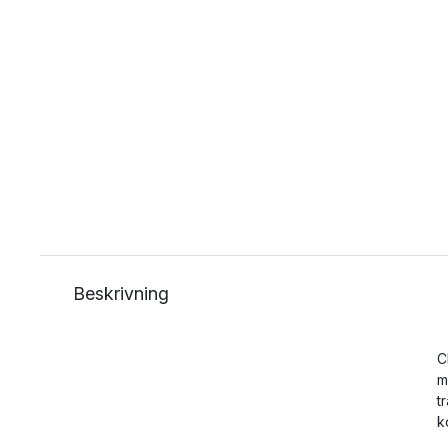
Beskrivning
C
m
t
k