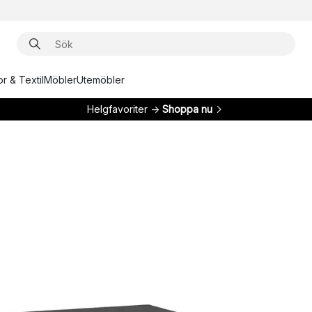
r & Textil
Möbler
Utemöbler
Helgfavoriter →
Shoppa nu