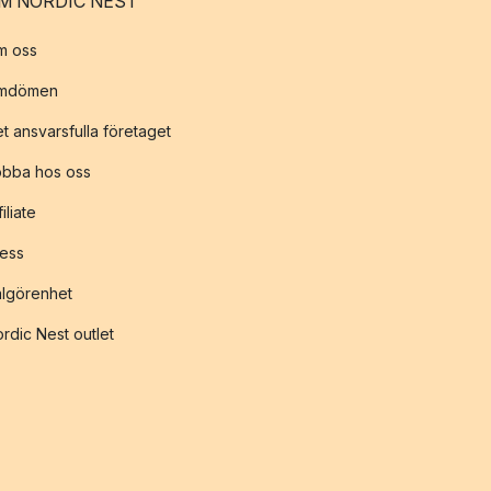
M NORDIC NEST
m oss
mdömen
t ansvarsfulla företaget
obba hos oss
filiate
ess
lgörenhet
rdic Nest outlet