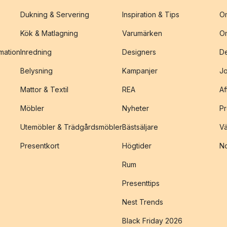
Dukning & Servering
Inspiration & Tips
O
Kök & Matlagning
Varumärken
O
amation
Inredning
Designers
De
Belysning
Kampanjer
J
Mattor & Textil
REA
Af
Möbler
Nyheter
Pr
Utemöbler & Trädgårdsmöbler
Bästsäljare
Vä
Presentkort
Högtider
No
Rum
Presenttips
Nest Trends
Black Friday 2026