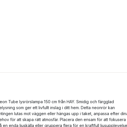
eon Tube lysrörslampa 150 cm från HAY. Smidig och färgglad
elysning som ger ett livfullt inslag i ditt hem. Detta neonrör kan
ntingen lutas mot väggen eller hängas upp i taket, anpassa efter din
ehov för att skapa rätt atmosfär. Placera den ensam för att fokusera
å en enda ljuskälla eller gruppera flera för en kraftfull ljusupplevelse