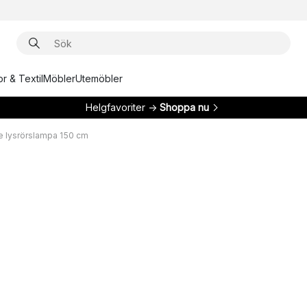
r & Textil
Möbler
Utemöbler
Helgfavoriter →
Shoppa nu
 lysrörslampa 150 cm