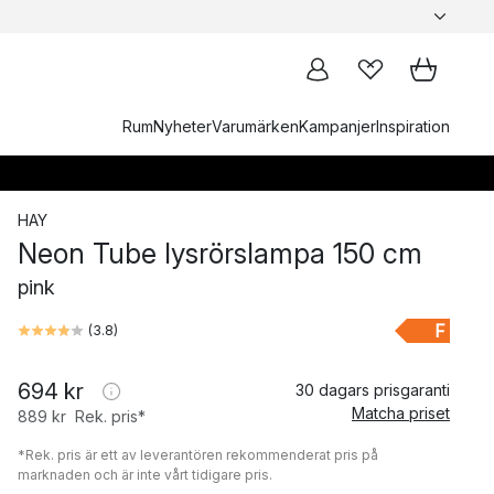
Rum
Nyheter
Varumärken
Kampanjer
Inspiration
HAY
Neon Tube lysrörslampa 150 cm
pink
F
(
3.8
)
694 kr
30 dagars prisgaranti
Matcha priset
889 kr
Rek. pris*
*Rek. pris är ett av leverantören rekommenderat pris på
marknaden och är inte vårt tidigare pris.