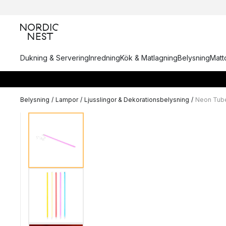
Dukning & Servering
Inredning
Kök & Matlagning
Belysning
Matto
Belysning
/
Lampor
/
Ljusslingor & Dekorationsbelysning
/
Neon Tube