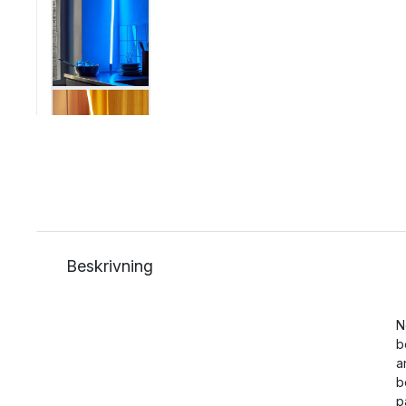
Beskrivning
N
b
a
b
p