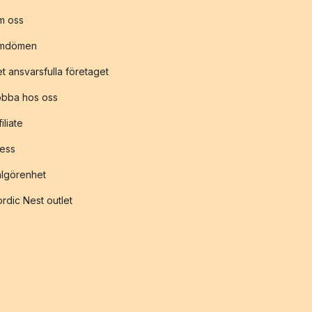
m oss
mdömen
t ansvarsfulla företaget
obba hos oss
filiate
ess
lgörenhet
rdic Nest outlet