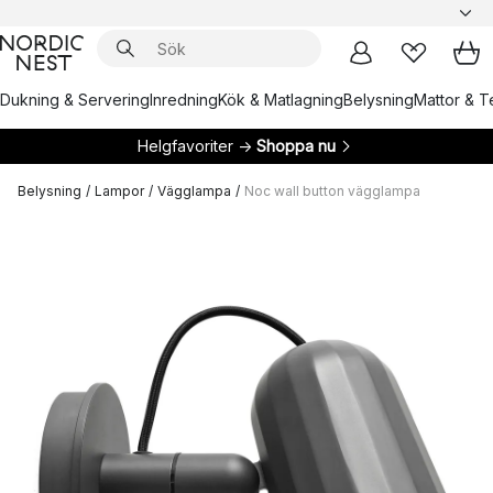
Dukning & Servering
Inredning
Kök & Matlagning
Belysning
Mattor & Te
Helgfavoriter →
Shoppa nu
Belysning
/
Lampor
/
Vägglampa
/
Noc wall button vägglampa