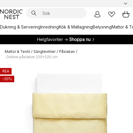
Dukning & Servering
Inredning
Kök & Matlagning
Belysning
Mattor & Te
Helgfavoriter →
Shoppa nu
Mattor & Textil
/
Sängtextilier
/
Påslakan
/
Outline påslakan 220x220 cm
REA
-20%