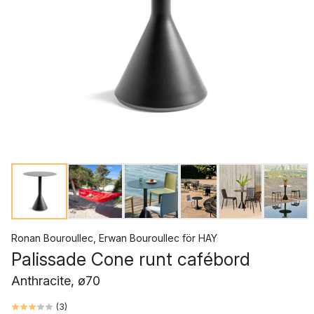
Ronan Bouroullec
,
Erwan Bouroullec
för
HAY
Palissade Cone runt cafébord
Anthracite, ø70
(
3
)