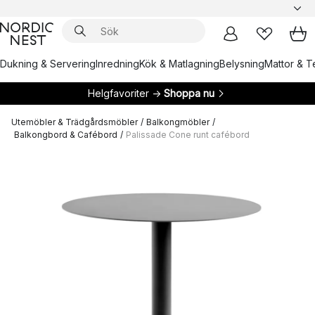
Dukning & Servering
Inredning
Kök & Matlagning
Belysning
Mattor & Te
Helgfavoriter →
Shoppa nu
Utemöbler & Trädgårdsmöbler
/
Balkongmöbler
/
Balkongbord & Cafébord
/
Palissade Cone runt cafébord