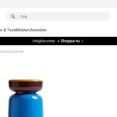
r & Textil
Möbler
Utemöbler
Helgfavoriter →
Shoppa nu
aska 0,35 liter