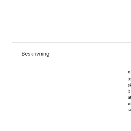
Beskrivning
S
t
s
b
a
e
s