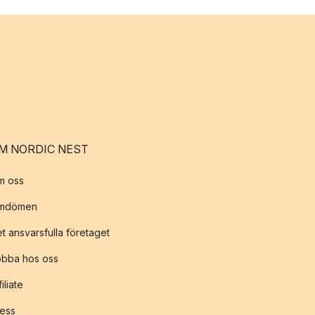
M NORDIC NEST
m oss
mdömen
t ansvarsfulla företaget
obba hos oss
filiate
ess