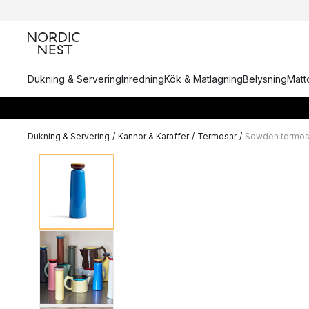
Dukning & Servering
Inredning
Kök & Matlagning
Belysning
Matto
Dukning & Servering
/
Kannor & Karaffer
/
Termosar
/
Sowden termosfl