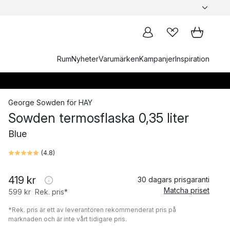
Rum
Nyheter
Varumärken
Kampanjer
Inspiration
George Sowden
för
HAY
Sowden termosflaska 0,35 liter
Blue
(
4.8
)
419 kr
30 dagars prisgaranti
Matcha priset
599 kr
Rek. pris*
*Rek. pris är ett av leverantören rekommenderat pris på
marknaden och är inte vårt tidigare pris.