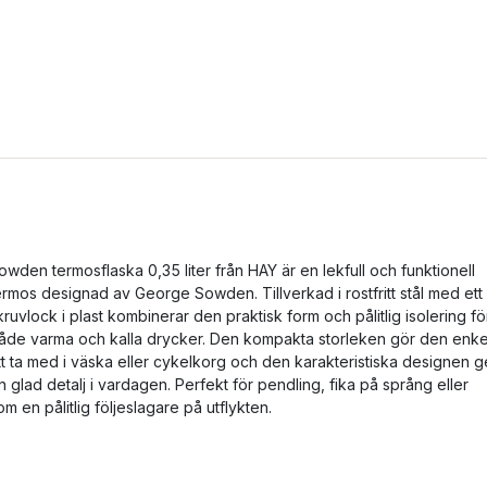
owden termosflaska 0,35 liter från HAY är en lekfull och funktionell
ermos designad av George Sowden. Tillverkad i rostfritt stål med ett
kruvlock i plast kombinerar den praktisk form och pålitlig isolering fö
åde varma och kalla drycker. Den kompakta storleken gör den enke
tt ta med i väska eller cykelkorg och den karakteristiska designen g
n glad detalj i vardagen. Perfekt för pendling, fika på språng eller
om en pålitlig följeslagare på utflykten.