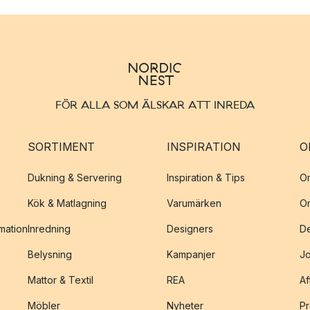
FÖR ALLA SOM ÄLSKAR ATT INREDA
SORTIMENT
INSPIRATION
O
Dukning & Servering
Inspiration & Tips
O
Kök & Matlagning
Varumärken
O
amation
Inredning
Designers
De
Belysning
Kampanjer
J
Mattor & Textil
REA
Af
Möbler
Nyheter
Pr