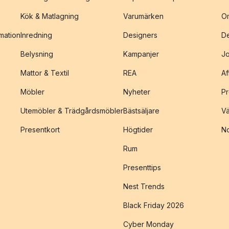
Kök & Matlagning
Varumärken
O
amation
Inredning
Designers
De
Belysning
Kampanjer
J
Mattor & Textil
REA
Af
Möbler
Nyheter
Pr
Utemöbler & Trädgårdsmöbler
Bästsäljare
Vä
Presentkort
Högtider
No
Rum
Presenttips
Nest Trends
Black Friday 2026
Cyber Monday