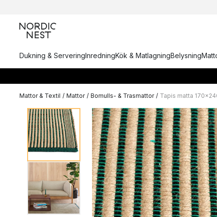
Dukning & Servering
Inredning
Kök & Matlagning
Belysning
Matto
Mattor & Textil
/
Mattor
/
Bomulls- & Trasmattor
/
Tapis matta 170x2