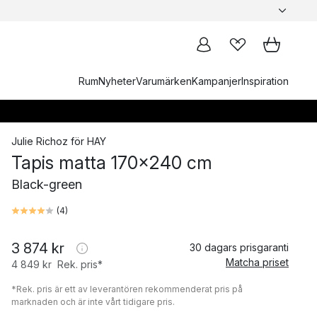
Rum
Nyheter
Varumärken
Kampanjer
Inspiration
Julie Richoz
för
HAY
Tapis matta 170x240 cm
Black-green
(
4
)
3 874 kr
30 dagars prisgaranti
Matcha priset
4 849 kr
Rek. pris*
*Rek. pris är ett av leverantören rekommenderat pris på
marknaden och är inte vårt tidigare pris.