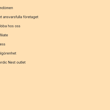
mdömen
t ansvarsfulla företaget
obba hos oss
filiate
ess
lgörenhet
rdic Nest outlet