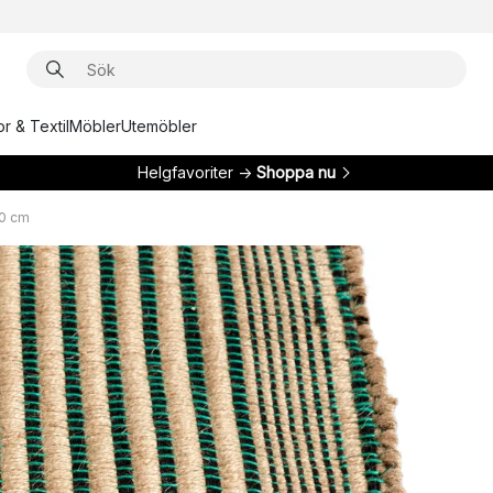
r & Textil
Möbler
Utemöbler
Helgfavoriter →
Shoppa nu
40 cm