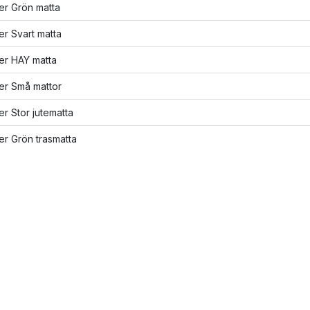
ler Grön matta
ler Svart matta
ler HAY matta
ler Små mattor
ler Stor jutematta
ler Grön trasmatta