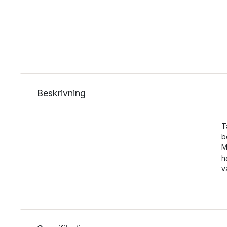
Beskrivning
T
b
M
h
v