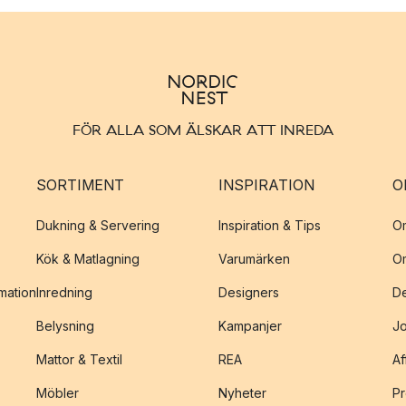
FÖR ALLA SOM ÄLSKAR ATT INREDA
SORTIMENT
INSPIRATION
O
Dukning & Servering
Inspiration & Tips
O
Kök & Matlagning
Varumärken
O
amation
Inredning
Designers
De
Belysning
Kampanjer
J
Mattor & Textil
REA
Af
Möbler
Nyheter
Pr