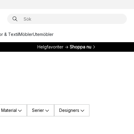
r & Textil
Möbler
Utemöbler
Helgfavoriter →
Shoppa nu
Material
Serier
Designers