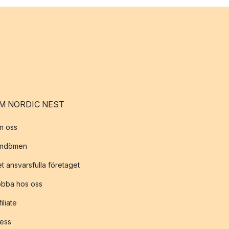
M NORDIC NEST
m oss
mdömen
t ansvarsfulla företaget
obba hos oss
filiate
ess