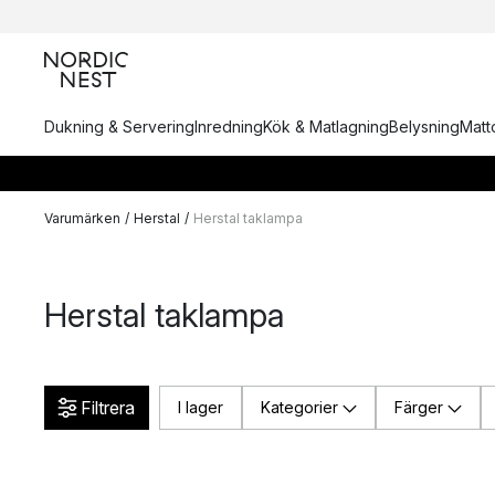
Dukning & Servering
Inredning
Kök & Matlagning
Belysning
Matto
Varumärken
/
Herstal
/
Herstal taklampa
Herstal taklampa
Filtrera
I lager
Kategorier
Färger