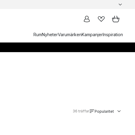
Rum
Nyheter
Varumärken
Kampanjer
Inspiration
36
träffar
Popularitet