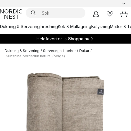
Dukning & Servering
Inredning
Kök & Matlagning
Belysning
Mattor & Te
Helgfavoriter →
Shoppa nu
Dukning & Servering
/
Serveringstillbehör
/
Dukar
/
Sunshine bordsduk natural (beige)