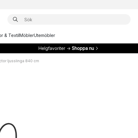
r & Textil
Möbler
Utemöbler
Helgfavoriter →
Shoppa nu
tor ljusslinga 840 cm