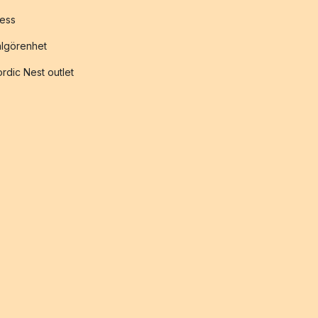
ess
lgörenhet
rdic Nest outlet