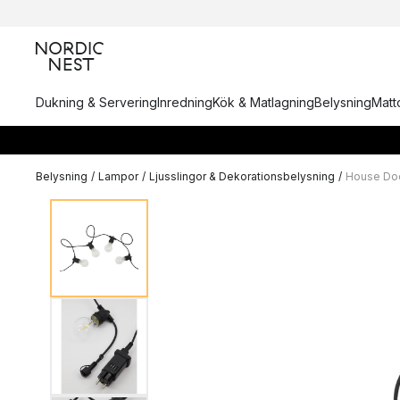
Dukning & Servering
Inredning
Kök & Matlagning
Belysning
Matto
Belysning
/
Lampor
/
Ljusslingor & Dekorationsbelysning
/
House Doc