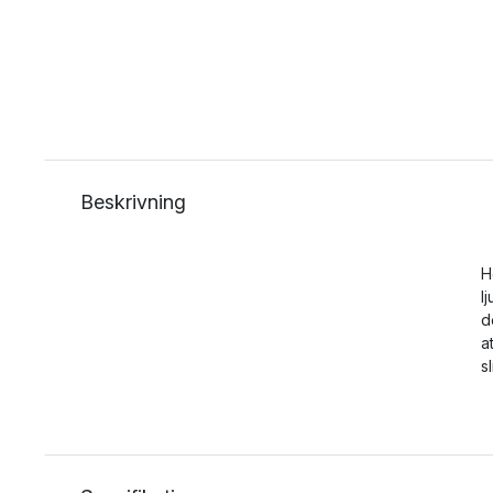
Beskrivning
H
l
d
a
s