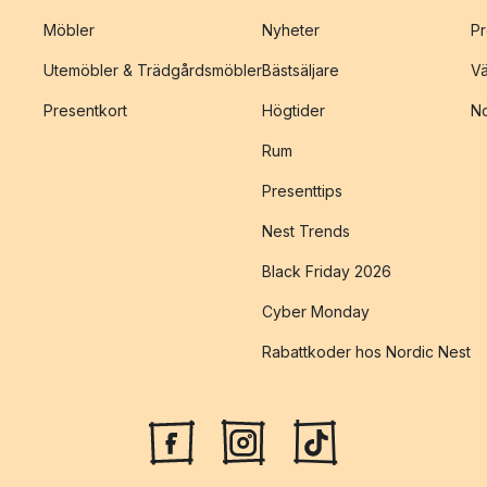
Möbler
Nyheter
Pr
Utemöbler & Trädgårdsmöbler
Bästsäljare
Vä
Presentkort
Högtider
No
Rum
Presenttips
Nest Trends
Black Friday 2026
Cyber Monday
Rabattkoder hos Nordic Nest