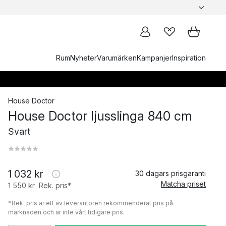
Rum
Nyheter
Varumärken
Kampanjer
Inspiration
House Doctor
House Doctor ljusslinga 840 cm
Svart
1 032 kr
30 dagars prisgaranti
Matcha priset
1 550 kr
Rek. pris*
*Rek. pris är ett av leverantören rekommenderat pris på
marknaden och är inte vårt tidigare pris.