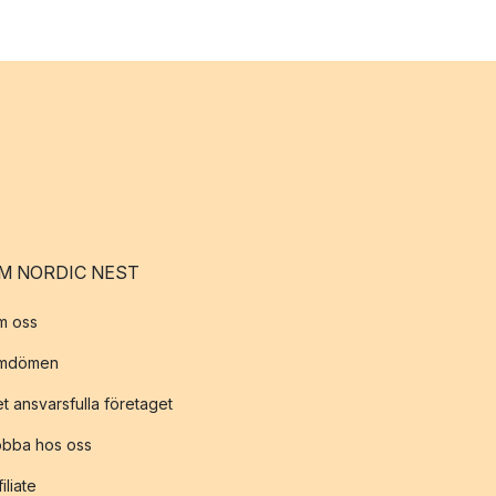
M NORDIC NEST
m oss
mdömen
t ansvarsfulla företaget
obba hos oss
filiate