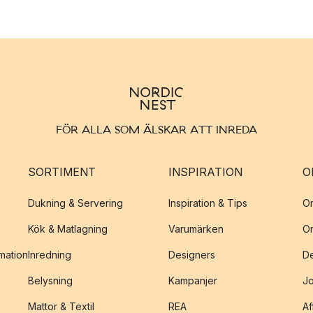
FÖR ALLA SOM ÄLSKAR ATT INREDA
SORTIMENT
INSPIRATION
O
Dukning & Servering
Inspiration & Tips
O
Kök & Matlagning
Varumärken
O
amation
Inredning
Designers
De
Belysning
Kampanjer
J
Mattor & Textil
REA
Af