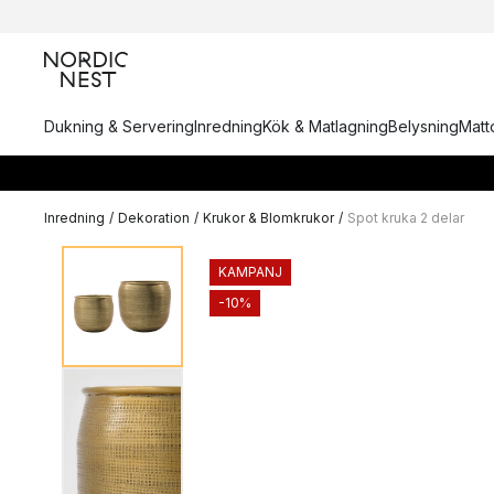
Dukning & Servering
Inredning
Kök & Matlagning
Belysning
Matto
Inredning
/
Dekoration
/
Krukor & Blomkrukor
/
Spot kruka 2 delar
KAMPANJ
-10%