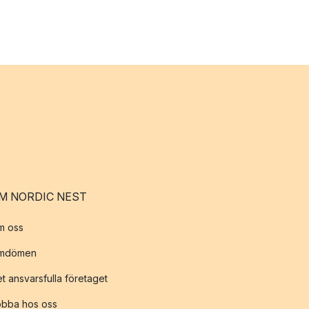
M NORDIC NEST
m oss
mdömen
t ansvarsfulla företaget
obba hos oss