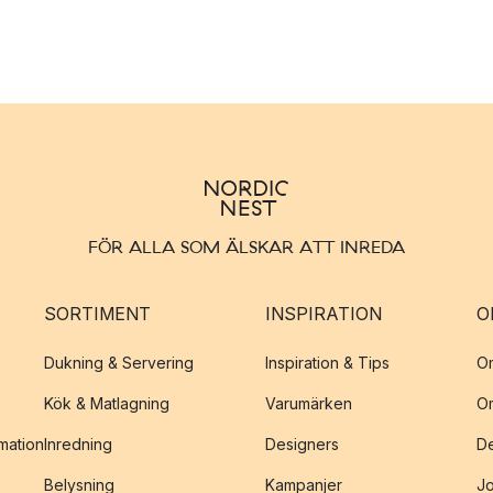
FÖR ALLA SOM ÄLSKAR ATT INREDA
SORTIMENT
INSPIRATION
O
Dukning & Servering
Inspiration & Tips
O
Kök & Matlagning
Varumärken
O
amation
Inredning
Designers
De
Belysning
Kampanjer
J