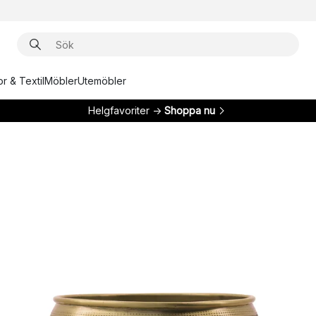
r & Textil
Möbler
Utemöbler
Helgfavoriter →
Shoppa nu