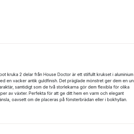
pot kruka 2 delar från House Doctor är ett stilfullt krukset i aluminium
ed en vacker antik guldfinish. Det präglade mönstret ger dem en un
araktär, samtidigt som de två storlekarna gör dem flexibla för olika
yper av växter. Perfekta för att ge ditt hem en varm och elegant
änsla, oavsett om de placeras på fönsterbrädan eller i bokhyllan.