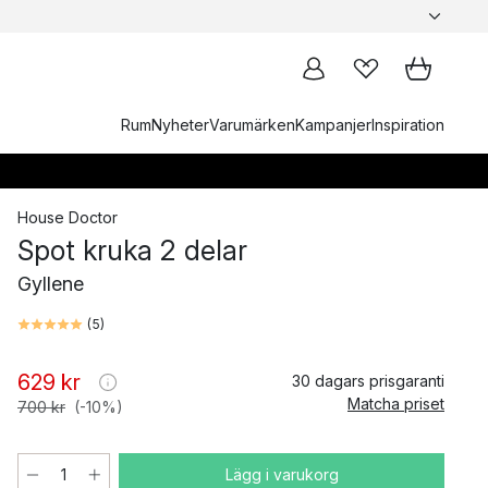
Rum
Nyheter
Varumärken
Kampanjer
Inspiration
House Doctor
Spot kruka 2 delar
Gyllene
(
5
)
629 kr
30 dagars prisgaranti
Matcha priset
700 kr
(-10%)
Lägg i varukorg