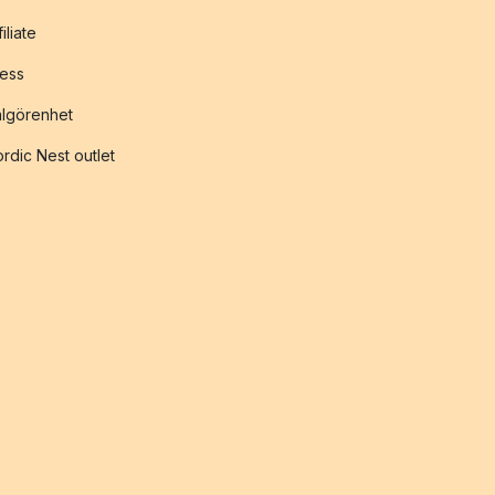
filiate
ess
lgörenhet
rdic Nest outlet