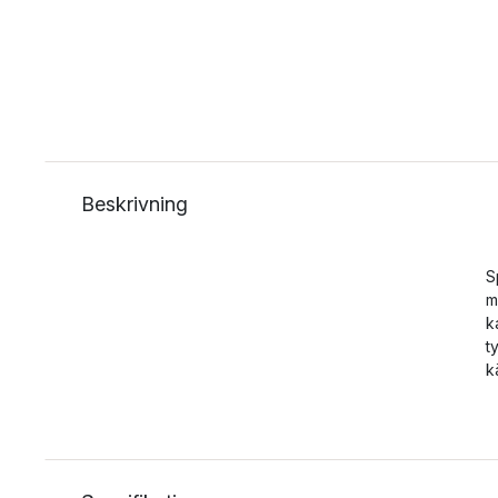
Beskrivning
S
m
k
t
k