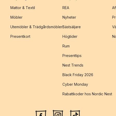
Mattor & Textil
REA
Af
Möbler
Nyheter
Pr
Utemöbler & Trädgårdsmöbler
Bästsäljare
Vä
Presentkort
Högtider
No
Rum
Presenttips
Nest Trends
Black Friday 2026
Cyber Monday
Rabattkoder hos Nordic Nest