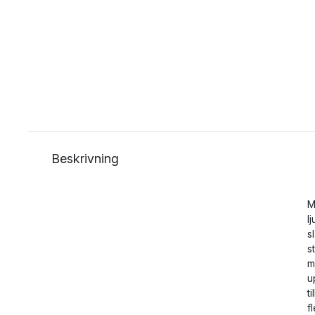
Beskrivning
M
l
s
s
m
u
t
fl