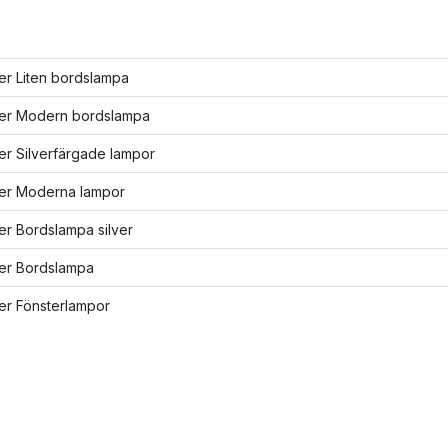
ler Liten bordslampa
fler Modern bordslampa
ler Silverfärgade lampor
ler Moderna lampor
ler Bordslampa silver
ler Bordslampa
ler Fönsterlampor