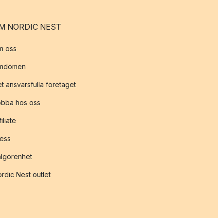
M NORDIC NEST
m oss
mdömen
t ansvarsfulla företaget
obba hos oss
filiate
ess
lgörenhet
rdic Nest outlet