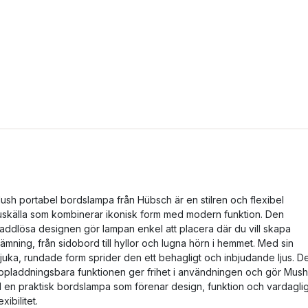
ush portabel bordslampa från Hübsch är en stilren och flexibel
juskälla som kombinerar ikonisk form med modern funktion. Den
laddlösa designen gör lampan enkel att placera där du vill skapa
tämning, från sidobord till hyllor och lugna hörn i hemmet. Med sin
juka, rundade form sprider den ett behagligt och inbjudande ljus. D
ppladdningsbara funktionen ger frihet i användningen och gör Mush
ill en praktisk bordslampa som förenar design, funktion och vardagli
exibilitet.