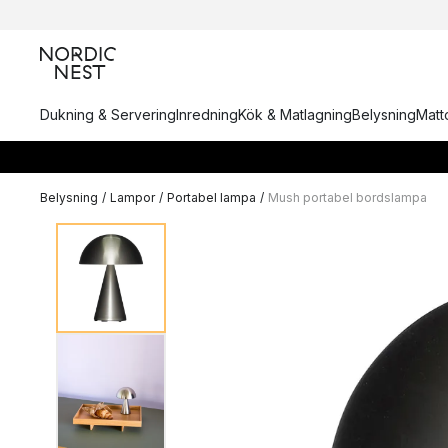
Dukning & Servering
Inredning
Kök & Matlagning
Belysning
Matto
Belysning
/
Lampor
/
Portabel lampa
/
Mush portabel bordslampa