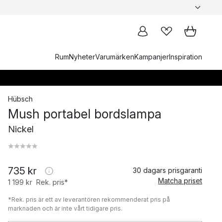
Rum
Nyheter
Varumärken
Kampanjer
Inspiration
Hübsch
Mush portabel bordslampa
Nickel
735 kr
30 dagars prisgaranti
Matcha priset
1 199 kr
Rek. pris*
*Rek. pris är ett av leverantören rekommenderat pris på
marknaden och är inte vårt tidigare pris.