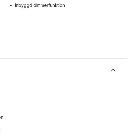
Inbyggd dimmerfunktion
en
g