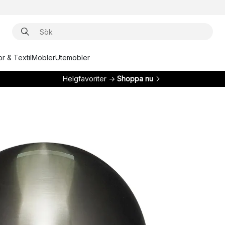
r & Textil
Möbler
Utemöbler
Helgfavoriter →
Shoppa nu