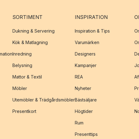
SORTIMENT
INSPIRATION
O
Dukning & Servering
Inspiration & Tips
O
Kök & Matlagning
Varumärken
O
amation
Inredning
Designers
De
Belysning
Kampanjer
J
Mattor & Textil
REA
Af
Möbler
Nyheter
Pr
Utemöbler & Trädgårdsmöbler
Bästsäljare
Vä
Presentkort
Högtider
No
Rum
Presenttips