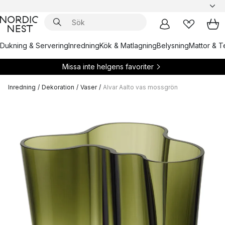
Dukning & Servering
Inredning
Kök & Matlagning
Belysning
Mattor & Te
Missa inte helgens favoriter
Inredning
/
Dekoration
/
Vaser
/
Alvar Aalto vas mossgrön