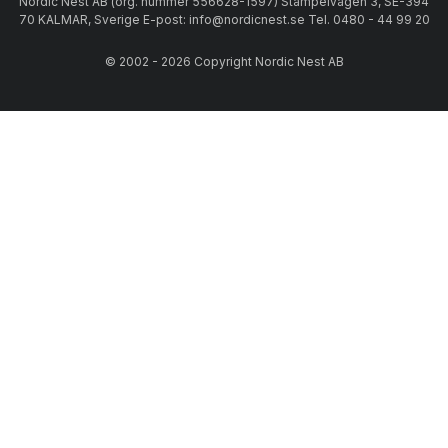
Nordic Nest AB (org. nummer 556628-1597) Stämpelvägen 3, SE-394
70 KALMAR, Sverige E-post: info@nordicnest.se Tel. 0480 - 44 99 20
© 2002 - 2026 Copyright Nordic Nest AB